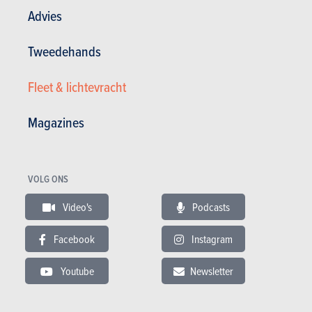
Advies
Remgevoel
Tweedehands
Fleet & lichtevracht
Bekijk de fotogalerij
Magazines
Magazine kopen (n° 1069)
VOLG ONS
In dit artikel :
Citroën
,
Citroën C5 aircross
Video's
Podcasts
Facebook
Instagram
Youtube
Newsletter
GESCHREVEN DOOR OLIVIER DUQUESNE OP
18-11-2020
Web Editor - Specialist Advice