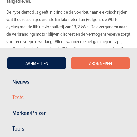
aangedreven.
De hybridemodus geeft in principe de voorkeur aan elektrisch rijden,
wat theoretisch gedurende 55 kilometer kan (volgens de WLTP-
cyclus) met de lithium-ionbatterij van 13,2 kWh. De overgangen naar
de verbrandingsmotor blijven discreet en de vermogensreserve zorgt
voor een soepele werking. Alleen wanneer je het gas diep intrapt,
heeft de viercilinder een beetje tijd nodig om wakker te worden. De
C5 Aircross heeft vooral te lijden onder een inconsistente
AANMELDEN
ABONNEREN
stuurinrichting en een weinig informatief rempedaal, zoals vaak het
geval is met zogeheten regeneratieve remsystemen.
Nieuws
Moduleerbaarheid en zitcomfort
Ophanging van de bovenste plank
Tests
Systeembeheer in hybridemodus
Merken/Prijzen
7,4 kW-lader en -kabel niet standaard (300 euro)
Tools
Te bekrachtigd stuur