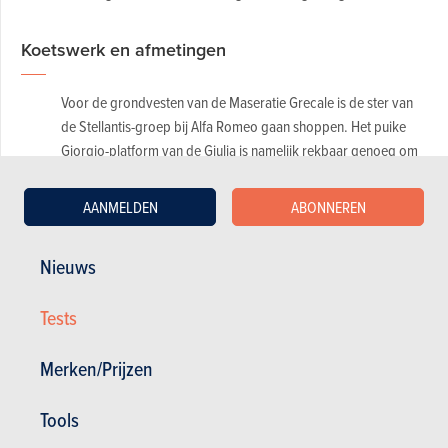
Koetswerk en afmetingen
Voor de grondvesten van de Maseratie Grecale is de ster van
de Stellantis-groep bij Alfa Romeo gaan shoppen. Het puike
Giorgio-platform van de Giulia is namelijk rekbaar genoeg om
de nieuwkomer tussen de Stelvio en de Levante in te mikken,
terwijl die architectuur eveneens op elektrificering is voorzien.
AANMELDEN
ABONNEREN
Dankzij een carrosserielengte van 4,86 meter kon de Stelvio-
wielbasis met 10 centimeter opgerekt worden, tot 2.901
Nieuws
millimeter. En dat komt zowel de présence als de binnenruimte
van de Maserati Grecale ten goede.
Tests
Merken/Prijzen
Tools