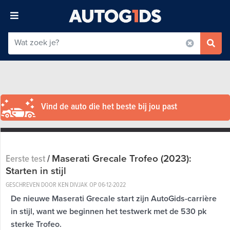
Vind de auto die het beste bij jou past
Maserati Grecale Trofeo (2023):
Eerste test
/
Starten in stijl
GESCHREVEN DOOR KEN DIVJAK OP
06-12-2022
De nieuwe Maserati Grecale start zijn AutoGids-carrière
in stijl, want we beginnen het testwerk met de 530 pk
sterke Trofeo.