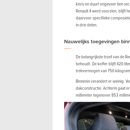
km/u en duurt ongeveer tien sec
Renault 4 werd voorzien, blijft 
daarvoor specifieke composiet
in drie delen.
Nauwelijks toegevingen bin
De belangrijkste troef van de Ren
behoudt. De koffer blijft 420 li
trekvermogen van 750 kilogram b
Binnenin verandert er weinig. V
dakconstructie. Achterin gaat er
millimeter tegenover 853 millime