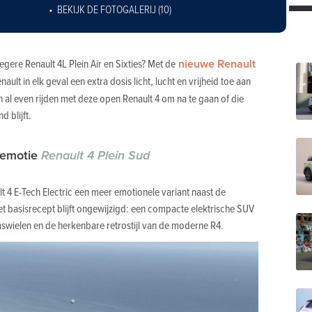
BEKIJK DE FOTOGALERIJ (10)
gere Renault 4L Plein Air en Sixties? Met de
nieuwe Renault
ault in elk geval een extra dosis licht, lucht en vrijheid toe aan
n al even rijden met deze open Renault 4 om na te gaan of die
 blijft.
a emotie
Renault 4 Plein Sud
lt 4 E-Tech Electric een meer emotionele variant naast de
et basisrecept blijft ongewijzigd: een compacte elektrische SUV
mswielen en de herkenbare retrostijl van de moderne R4.