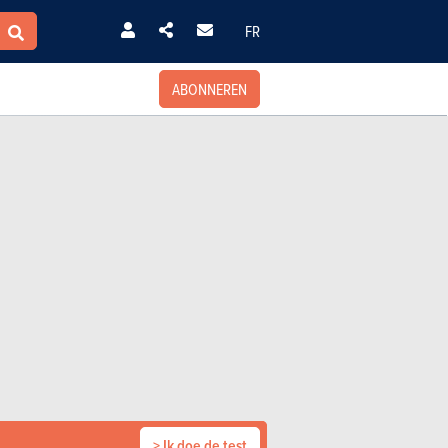
FR
ABONNEREN
> Ik doe de test