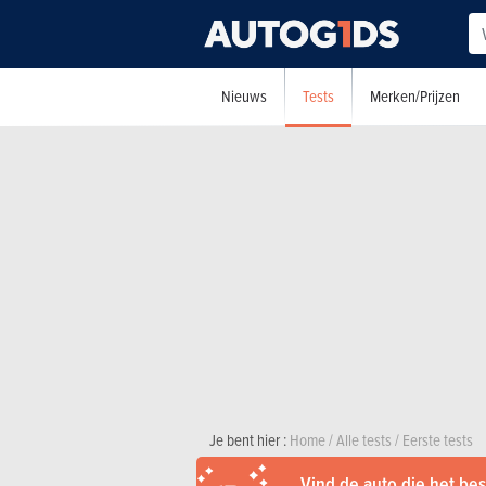
Tests
Nieuws
Merken/Prijzen
Je bent hier :
Home
/
Alle tests
/
Eerste tests
Vind de auto die het best