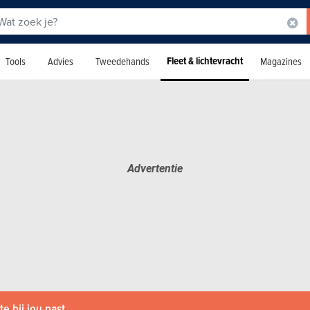
Fleet & lichtevracht
Tools
Advies
Tweedehands
Magazines
e bij jou past