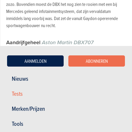
zozo. Bovendien moest de DBX het nog zien te rooien met een bij
Mercedes geleend infotainmentsysteem, dat zijn vervaldatum
inmiddels lang voorbij was. Dat zet de vanuit Gaydon opererende
sportwagenbouwer nu recht.
Aandrijfgeheel
Aston Martin DBX707
De gewone DBX is dood, want voortaan telt het gamma nog
AANMELDEN
ABONNEREN
maar één variant: de veel krachtigere, maar ook een stuk
vulgairder aangeklede 707 dus. In de neus ligt de bekende
Nieuws
vierliter-V8 van AMG-origine, een biturbobenzine die een
piekvermogen van 707 pk – zo weet je weer waar dat
Tests
achtervoegsel vandaan komt – paart aan een maximumkoppel
van 900 Nm. Power die op de weg wordt gezet door een
klassieke negentrapsautomaat, die je kunt bedienen via flink uit
Merken/Prijzen
de kluiten gewassen schakellepels.
Tools