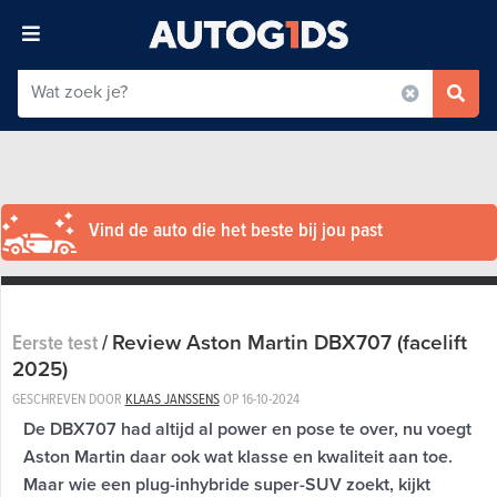
Vind de auto die het beste bij jou past
Review Aston Martin DBX707 (facelift
Eerste test
/
2025)
GESCHREVEN DOOR
KLAAS JANSSENS
OP
16-10-2024
De DBX707 had altijd al power en pose te over, nu voegt
Aston Martin daar ook wat klasse en kwaliteit aan toe.
Maar wie een plug-inhybride super-SUV zoekt, kijkt