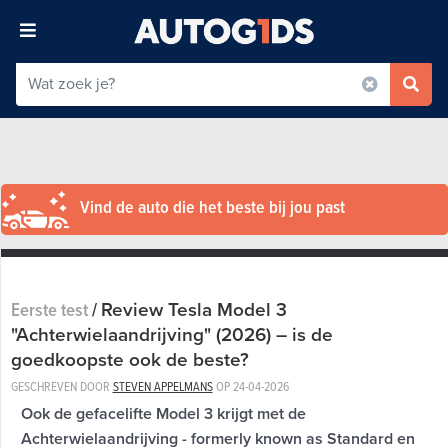
Vind de auto die het beste bij jou past
Review Tesla Model 3
Eerste test
/
"Achterwielaandrijving" (2026) – is de
goedkoopste ook de beste?
GESCHREVEN DOOR
STEVEN APPELMANS
OP
24-04-2026
Ook de gefacelifte Model 3 krijgt met de
Achterwielaandrijving - formerly known as Standard en