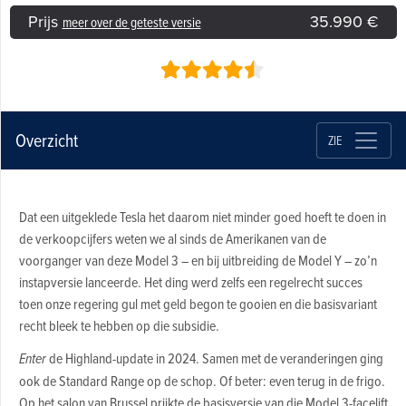
Prijs
35.990 €
meer over de geteste versie
Overzicht
ZIE
Dat een uitgeklede Tesla het daarom niet minder goed hoeft te doen in
de verkoopcijfers weten we al sinds de Amerikanen van de
voorganger van deze Model 3 – en bij uitbreiding de Model Y – zo’n
instapversie lanceerde. Het ding werd zelfs een regelrecht succes
toen onze regering gul met geld begon te gooien en die basisvariant
recht bleek te hebben op die subsidie.
Enter
de Highland-update in 2024. Samen met de veranderingen ging
ook de Standard Range op de schop. Of beter: even terug in de frigo.
Op het salon van Brussel prijkte de basisversie van die Model 3-facelift