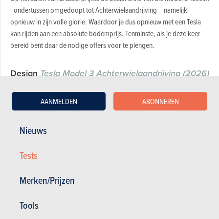
- ondertussen omgedoopt tot Achterwielaandrijving – namelijk
opnieuw in zijn volle glorie. Waardoor je dus opnieuw met een Tesla
kan rijden aan een absolute bodemprijs. Tenminste, als je deze keer
bereid bent daar de nodige offers voor te plengen.
Design
Tesla Model 3 Achterwielaandrijving (2026)
Net als de Model Y wordt er namelijk geschrapt in de uitrusting
AANMELDEN
ABONNEREN
die de Model 3 normaal in de aanbieding heeft. Bij de SUV gaat
dat ook ten koste van een aantal exterieurelementen (denk aan
Nieuws
de doorlopende lichtbalk op de neus of de indirecte verlichting
achterop), een besparingsdrift die de sedan evenwel
Tests
grotendeels bespaard blijft.
Merken/Prijzen
Tools