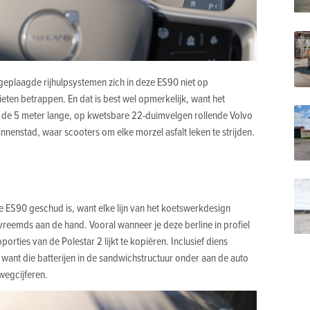
eplaagde rijhulpsystemen zich in deze ES90 niet op
eten betrappen. En dat is best wel opmerkelijk, want het
e de 5 meter lange, op kwetsbare 22-duimvelgen rollende Volvo
nnenstad, waar scooters om elke morzel asfalt leken te strijden.
e ES90 geschud is, want elke lijn van het koetswerkdesign
 vreemds aan de hand. Vooral wanneer je deze berline in profiel
orties van de Polestar 2 lijkt te kopiëren. Inclusief diens
ant die batterijen in de sandwichstructuur onder aan de auto
 wegcijferen.