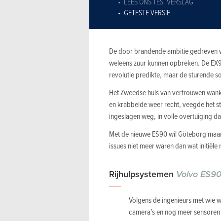
LEES ONS TESTVERSLAG
GETESTE VERSIE
De door brandende ambitie gedreven w
weleens zuur kunnen opbreken. De EX90
revolutie predikte, maar de sturende 
Het Zweedse huis van vertrouwen wank
en krabbelde weer recht, veegde het s
ingeslagen weg, in volle overtuiging dat
Met de nieuwe ES90 wil Göteborg maar a
issues niet meer waren dan wat initiële r
Rijhulpsystemen
Volvo ES9
Volgens de ingenieurs met wie w
camera’s en nog meer sensoren