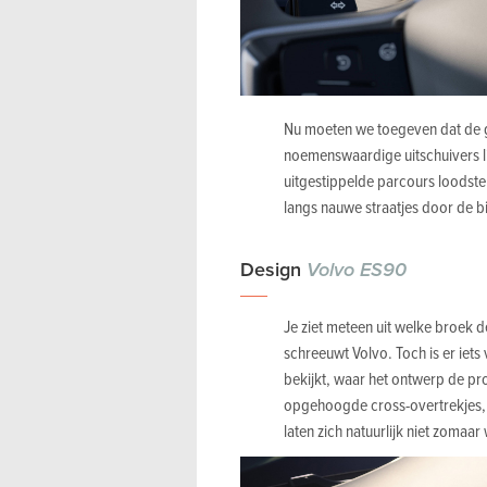
Nu moeten we toegeven dat de g
noemenswaardige uitschuivers li
uitgestippelde parcours loodst
langs nauwe straatjes door de bi
Design
Volvo ES90
Je ziet meteen uit welke broek d
schreeuwt Volvo. Toch is er iets
bekijkt, waar het ontwerp de prop
opgehoogde cross-overtrekjes, w
laten zich natuurlijk niet zomaar