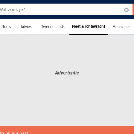
Fleet & lichtevracht
Tools
Advies
Tweedehands
Magazines
e bij jou past