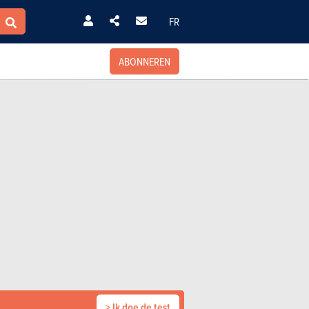
FR
ABONNEREN
> Ik doe de test