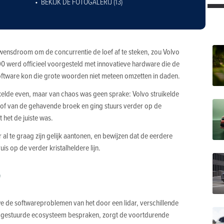
BEKIJK DE FOTOGALERIJ (13)
ensdroom om de concurrentie de loef af te steken, zou Volvo
 werd officieel voorgesteld met innovatieve hardware die de
software kon die grote woorden niet meteen omzetten in daden.
elde even, maar van chaos was geen sprake: Volvo struikelde
tof van de gehavende broek en ging stuurs verder op de
 het de juiste was.
l te graag zijn gelijk aantonen, en bewijzen dat de eerdere
uis op de verder kristalheldere lijn.
0
e de softwareproblemen van het door een lidar, verschillende
 gestuurde ecosysteem bespraken, zorgt de voortdurende