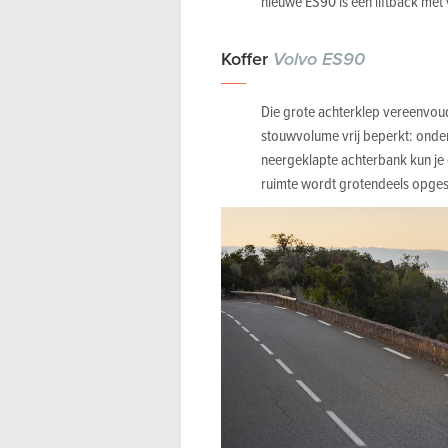
nieuwe ES90 is een liftback met
Koffer
Volvo ES90
Die grote achterklep vereenvoudi
stouwvolume vrij beperkt: onder 
neergeklapte achterbank kun je er
ruimte wordt grotendeels opge