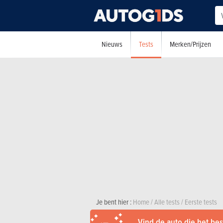
Tests
Nieuws
Merken/Prijzen
Je bent hier :
Home
/
Alle tests
/
Eerste tests
Vind de auto die het best