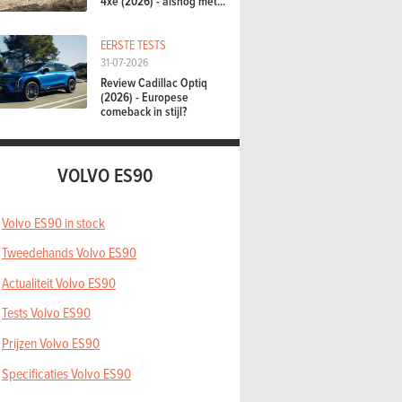
4xe (2026) - alsnog met...
EERSTE TESTS
31-07-2026
Review Cadillac Optiq
(2026) - Europese
comeback in stijl?
VOLVO ES90
Volvo ES90 in stock
Tweedehands Volvo ES90
Actualiteit Volvo ES90
Tests Volvo ES90
Prijzen Volvo ES90
Specificaties Volvo ES90