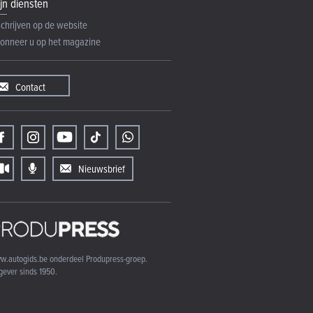
jn diensten
schrijven op de website
onneer u op het magazine
Contact
Nieuwsbrief
w.autogids.be onderdeel Produpress-groep.
gever sinds 1950.