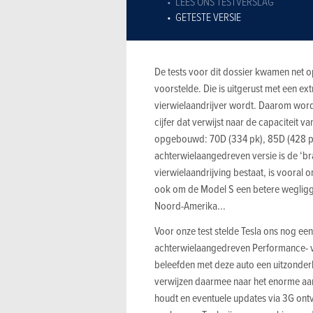
LEES ONS TESTVERSLAG
GETESTE VERSIE
De tests voor dit dossier kwamen net o
voorstelde. Die is uitgerust met een ext
vierwielaandrijver wordt. Daarom wor
cijfer dat verwijst naar de capaciteit 
opgebouwd: 70D (334 pk), 85D (428 pk
achterwielaangedreven versie is de ‘b
vierwielaandrijving bestaat, is vooral
ook om de Model S een betere weglig
Noord-Amerika...
Voor onze test stelde Tesla ons nog ee
achterwielaangedreven Performance- ve
beleefden met deze auto een uitzonderli
verwijzen daarmee naar het enorme aanr
houdt en eventuele updates via 3G ontv