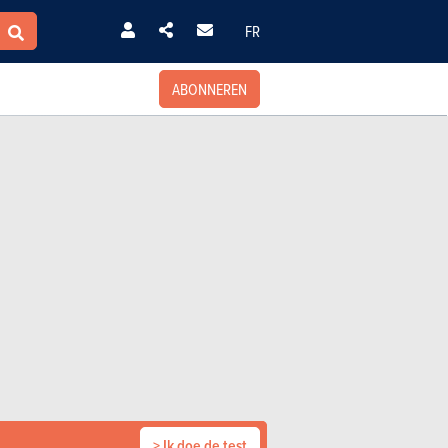
FR
ABONNEREN
> Ik doe de test