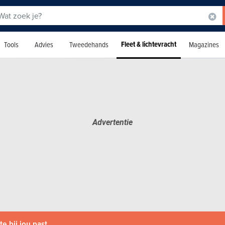
Fleet & lichtevracht
Tools
Advies
Tweedehands
Magazines
e bij jou past