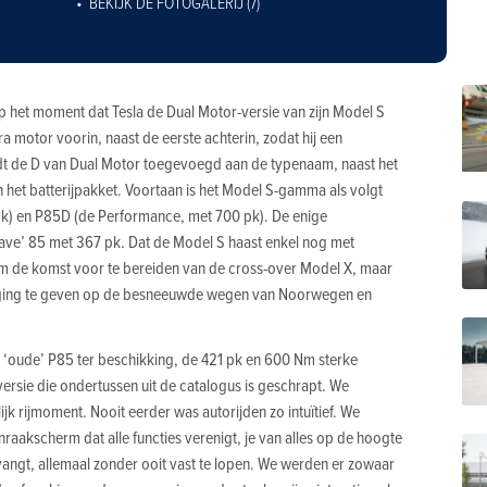
BEKIJK DE FOTOGALERIJ (7)
p het moment dat Tesla de Dual Motor-versie van zijn Model S
ra motor voorin, naast de eerste achterin, zodat hij een
dt de D van Dual Motor toegevoegd aan de typenaam, naast het
van het batterijpakket. Voortaan is het Model S-gamma als volgt
) en P85D (de Performance, met 700 pk). De enige
rave’ 85 met 367 pk. Dat de Model S haast enkel nog met
 om de komst voor te bereiden van de cross-over Model X, maar
ging te geven op de besneeuwde wegen van Noorwegen en
n ‘oude’ P85 ter beschikking, de 421 pk en 600 Nm sterke
rsie die ondertussen uit de catalogus is geschrapt. We
jk rijmoment. Nooit eerder was autorijden zo intuïtief. We
aakscherm dat alle functies verenigt, je van alles op de hoogte
angt, allemaal zonder ooit vast te lopen. We werden er zowaar