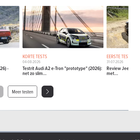
KORTE TESTS
EERSTE TESTS
04-08-2026
31-07-2026
26) -
Testrit Audi A2 e-Tron "prototype" (2026):
Review Jeep Comp
net zo slim...
met...
Meer testen