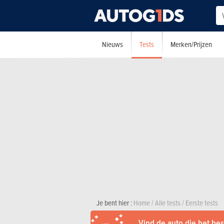
Tests
Nieuws
Merken/Prijzen
Je bent hier :
Home
/
Alle tests
/
Eerste tests
Vind de auto die het best