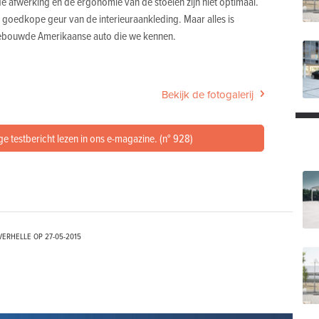
de afwerking en de ergonomie van de stoelen zijn niet optimaal.
goedkope geur van de interieuraankleding. Maar alles is
stgebouwde Amerikaanse auto die we kennen.
Bekijk de fotogalerij
ge testbericht lezen in ons e-magazine. (n° 928)
VERHELLE OP
27-05-2015