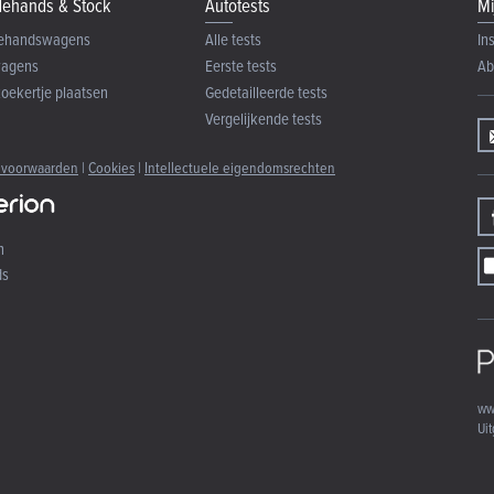
ehands & Stock
Autotests
Mi
ehandswagens
Alle tests
In
wagens
Eerste tests
Ab
zoekertje plaatsen
Gedetailleerde tests
Vergelijkende tests
 voorwaarden
|
Cookies
|
Intellectuele eigendomsrechten
n
ds
ww
Uit