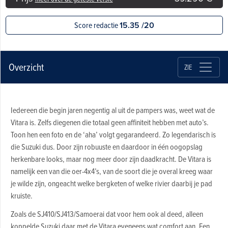
Score redactie
15.35 /20
Overzicht
ZIE
Iedereen die begin jaren negentig al uit de pampers was, weet wat de
Vitara is. Zelfs diegenen die totaal geen affiniteit hebben met auto’s.
Toon hen een foto en de ‘aha’ volgt gegarandeerd. Zo legendarisch is
die Suzuki dus. Door zijn robuuste en daardoor in één oogopslag
herkenbare looks, maar nog meer door zijn daadkracht. De Vitara is
namelijk een van die oer-4x4’s, van de soort die je overal kreeg waar
je wilde zijn, ongeacht welke bergketen of welke rivier daarbij je pad
kruiste.
Zoals de SJ410/SJ413/Samoerai dat voor hem ook al deed, alleen
koppelde Suzuki daar met de Vitara eveneens wat comfort aan. Een