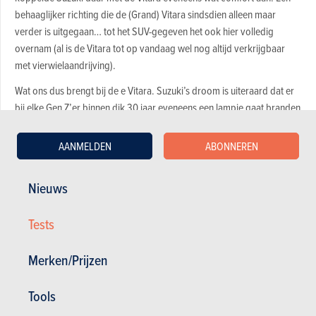
behaaglijker richting die de (Grand) Vitara sindsdien alleen maar
verder is uitgegaan… tot het SUV-gegeven het ook hier volledig
overnam (al is de Vitara tot op vandaag wel nog altijd verkrijgbaar
met vierwielaandrijving).
Wat ons dus brengt bij de e Vitara. Suzuki’s droom is uiteraard dat er
bij elke Gen Z’er binnen dik 30 jaar eveneens een lampje gaat branden
als de eerste EV van het merk ter sprake komt. Alleen is dat
toekomstperspectief pas realistisch als het straatbeeld zich vandaag
AANMELDEN
ABONNEREN
vult met de elektrische cross-over. En dat scenario kan zich dan weer
alleen uitrollen als het model – net als de oorspronkelijke Vitara eind
Nieuws
jaren 80 – troeven op tafel kan gooien waarop de verzamelde
concurrentie geen antwoord heeft…
Tests
Camouflagekleuren voor de urban jungle
Merken/Prijzen
Aan zijn looks zal het alvast niet gelegen zijn. Kloeke wielkasten gevuld
Tools
met forse (zwarte) 18- dan wel 19-duimvelgen, kleine raampjes in