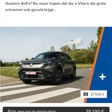
illustere 4x4’s? Nu maar hopen dat die e Vitara die grote
schoenen ook gevuld krijgt…
21 foto's
Prijs
39.290 €
meer over de geteste versie