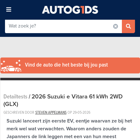
Vind de auto die het beste bij jou past
2026 Suzuki e Vitara 61 kWh 2WD
Detailtests
/
(GLX)
GESCHREVEN DOOR
STEVEN APPELMANS
OP
29-05-2026
Suzuki lanceert zijn eerste EV, eentje waarvan ze bij het
merk wel wat verwachten. Waarom anders zouden de
Japanners de link leggen met een van hun meest