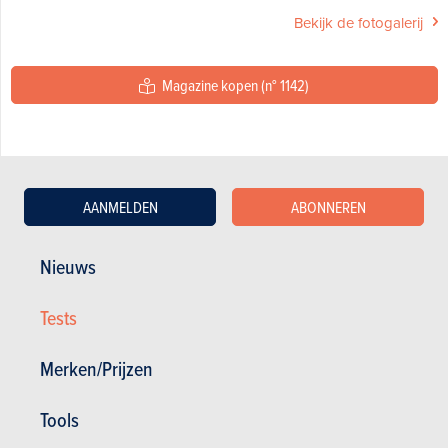
Bekijk de fotogalerij
Magazine kopen (n° 1142)
In dit artikel :
,
AANMELDEN
ABONNEREN
VIDEO
Laatste aanbevolen video
Nieuws
Tests
Merken/Prijzen
Tools