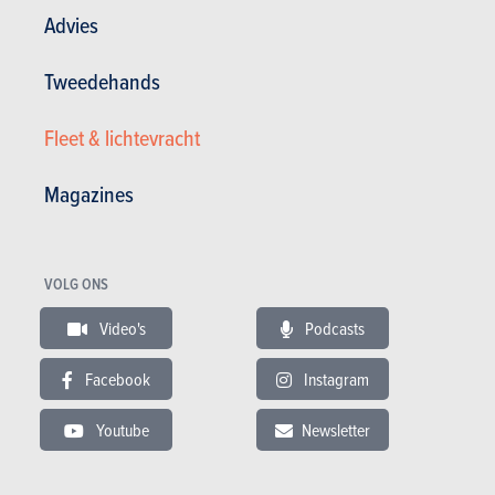
GESCHREVEN DOOR
STEVEN APPELMANS
OP
31-07-2024
Advies
Journalist AutoGids/AutoWereld
Tweedehands
Fleet & lichtevracht
Magazines
VOLG ONS
Video's
Podcasts
Facebook
Instagram
in stock
Youtube
Newsletter
Tweedehands
Actualiteit