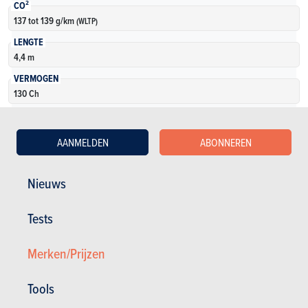
CO²
137 tot 139 g/km
(WLTP)
LENGTE
4,4 m
VERMOGEN
130 Ch
KOFFERVOLUME
430 tot 1240 l
AANMELDEN
ABONNEREN
AANTAL VERSIES
8
Nieuws
Meer weten
Tests
Merken/Prijzen
Tools