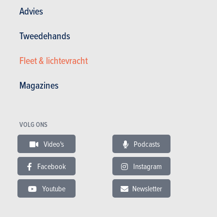
Advies
Tweedehands
Fleet & lichtevracht
Magazines
Compacte middenklassers
VOLG ONS
DS
Video's
Podcasts
DS 4 5d (2024)
Facebook
Instagram
NIET MEER BESCHIKBAAR
Youtube
Newsletter
KIES EEN BRANDSTOF