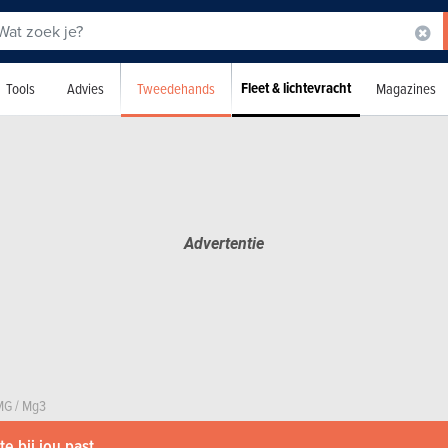
Fleet & lichtevracht
Tweedehands
Tools
Advies
Magazines
MG
/
Mg3
e bij jou past