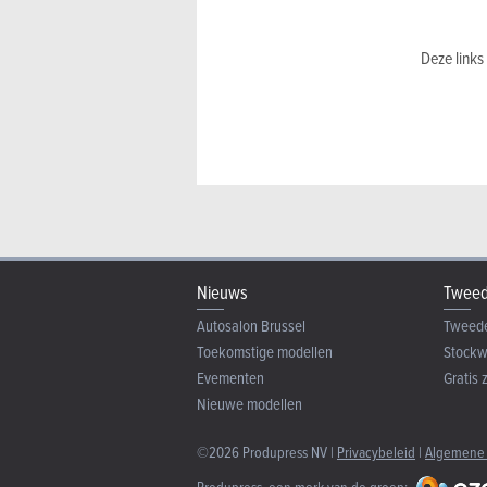
Deze links
Nieuws
Tweed
Autosalon Brussel
Tweed
Toekomstige modellen
Stock
Evementen
Gratis 
Nieuwe modellen
©2026 Produpress NV |
Privacybeleid
|
Algemene
Produpress, een merk van de groep: