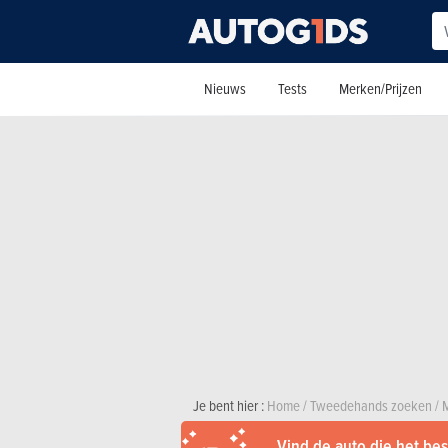
Nieuws
Tests
Merken/Prijzen
Je bent hier :
Home
/
Tweedehands zoeken
/
Vind de auto die het best