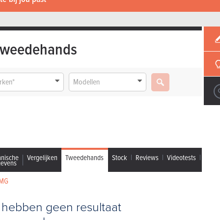
Tweedehands
rken*
Modellen
hnische
Vergelijken
Tweedehands
Stock
Reviews
Videotests
gevens
 MG
 hebben geen resultaat