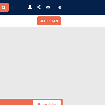
FR
ABONNEREN
> Ik doe de test