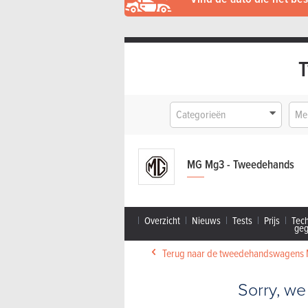
Categorieën
Me
MG Mg3 - Tweedehands
Overzicht
Nieuws
Tests
Prijs
Tec
ge
Terug naar de tweedehandswagens
Sorry, we