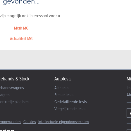
gevonden...
 zijn mogelijk ook interessant voor u
Merk MG
Actualiteit MG
ehands & Stock
Autotests
Mi
ehandswagens
Alle tests
In
wagens
Eerste tests
Ab
zoekertje plaatsen
Gedetailleerde tests
Vergelijkende tests
 voorwaarden
|
Cookies
|
Intellectuele eigendomsrechten