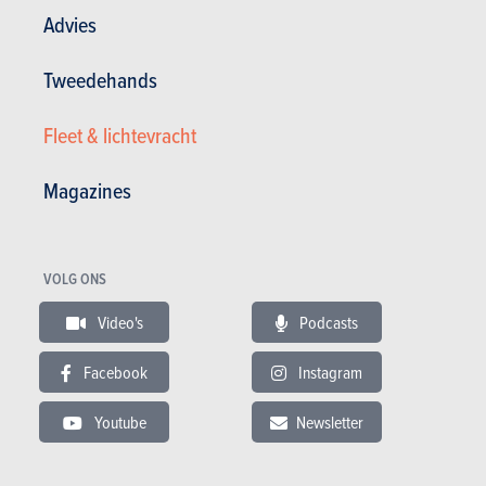
Advies
Tweedehands
Fleet & lichtevracht
SUV's & Crossovers
Magazines
Subaru
Crosstrek (2026)
VOLG ONS
PRIJS
CO2
Video's
Podcasts
BENZINE
35.995 tot 39.995 €
174 g/km
(WLTP)
Facebook
Instagram
Meer weten
Youtube
Newsletter