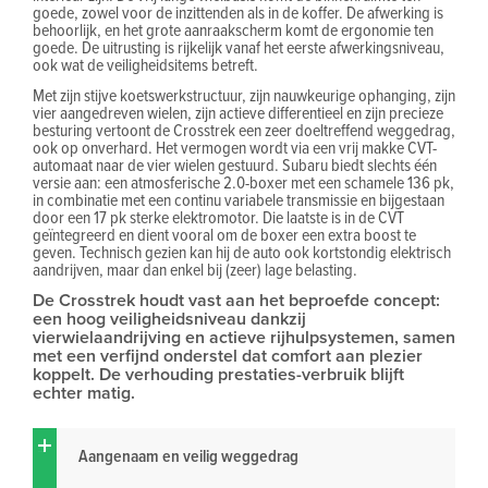
goede, zowel voor de inzittenden als in de koffer. De afwerking is
behoorlijk, en het grote aanraakscherm komt de ergonomie ten
goede. De uitrusting is rijkelijk vanaf het eerste afwerkingsniveau,
ook wat de veiligheidsitems betreft.
Met zijn stijve koetswerkstructuur, zijn nauwkeurige ophanging, zijn
vier aangedreven wielen, zijn actieve differentieel en zijn precieze
besturing vertoont de Crosstrek een zeer doeltreffend weggedrag,
ook op onverhard. Het vermogen wordt via een vrij makke CVT-
automaat naar de vier wielen gestuurd. Subaru biedt slechts één
versie aan: een atmosferische 2.0-boxer met een schamele 136 pk,
in combinatie met een continu variabele transmissie en bijgestaan
door een 17 pk sterke elektromotor. Die laatste is in de CVT
geïntegreerd en dient vooral om de boxer een extra boost te
geven. Technisch gezien kan hij de auto ook kortstondig elektrisch
aandrijven, maar dan enkel bij (zeer) lage belasting.
De Crosstrek houdt vast aan het beproefde concept:
een hoog veiligheidsniveau dankzij
vierwielaandrijving en actieve rijhulpsystemen, samen
met een verfijnd onderstel dat comfort aan plezier
koppelt. De verhouding prestaties-verbruik blijft
echter matig.
Aangenaam en veilig weggedrag