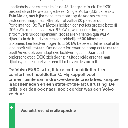
Laadkabels vinden een plek in de 48 liter grote frunk. De EX90
bestaat als achterwielaangedreven Single Motor (333 pk) en als
Twin Motor, met bijkomend een motor op de vooras en een
systeemvermogen van 456 pk – of zelfs 680 pk voor de
Performance. De Twin Motors hebben een net iets grotere batterij
(106 kWh bruto in plaats van 92 kWh), wat hun iets hogere
stroomverbruik compenseert, zodat alle varianten qua WLTP-
rijbereik in de buurt van een aantrekkelijke 600 kilometer
uitkomen. Een laadvermogen tot 350 kW betekent dat je nooit al te
lang hoeft stil te staan. Om de comfortervaring compleet te maken
biedt Volvo ook een adaptieve luchtvering aan. Daarnaast
onderscheidt de EX90 zich door zijn uitgebreide arsenaal aan
rijhulpsystemen, met zelfs een lidar boven de voorruit.
De Volvo EX90 schrijft luxe met hoofdletter L en
comfort met hoofdletter C. Hij koppelt veel
binnenruimte aan indrukwekkende prestaties, knappe
laadsnelheden en een state-of-the-art uitrusting. De
prijs is er dan ook naar: nooit eerder was een Volvo
zo duur...
Vooruitstrevend in alle opzichte