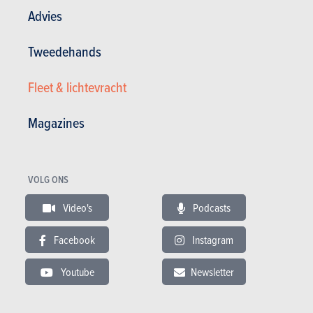
Advies
Tweedehands
SUV's & Crossovers
Fleet & lichtevracht
Volvo
Magazines
EX90 (2027)
PRIJS
ELEKTRISCH
BATTERIJ
VOLG ONS
RIJBEREIK
& LADEN
Video's
Podcasts
ELEKTRISCH
84.490 tot 107.490 €
620 km
106
19.4 kWh/100km
kWh
Facebook
Instagram
350
kW (DC)
Youtube
Newsletter
Meer weten