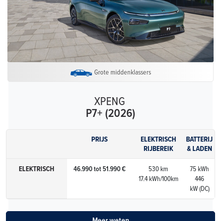
Grote middenklassers
XPENG
P7+ (2026)
PRIJS
ELEKTRISCH
BATTERIJ
RIJBEREIK
& LADEN
ELEKTRISCH
46.990 tot 51.990 €
530 km
75 kWh
17.4 kWh/100km
446
kW (DC)
Meer weten