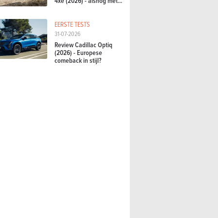
4xe (2026) - alsnog met...
EERSTE TESTS
31-07-2026
Review Cadillac Optiq
(2026) - Europese
comeback in stijl?