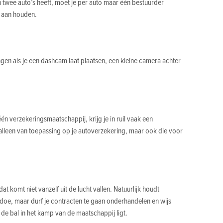
in twee auto’s heeft, moet je per auto maar één bestuurder
l aan houden.
en als je een dashcam laat plaatsen, een kleine camera achter
één verzekeringsmaatschappij, krijg je in ruil vaak een
t alleen van toepassing op je autoverzekering, maar ook die voor
t komt niet vanzelf uit de lucht vallen. Natuurlijk houdt
edoe, maar durf je contracten te gaan onderhandelen en wijs
 de bal in het kamp van de maatschappij ligt.