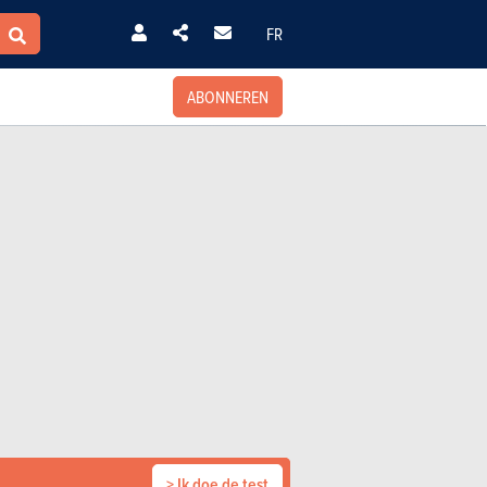
FR
ABONNEREN
> Ik doe de test