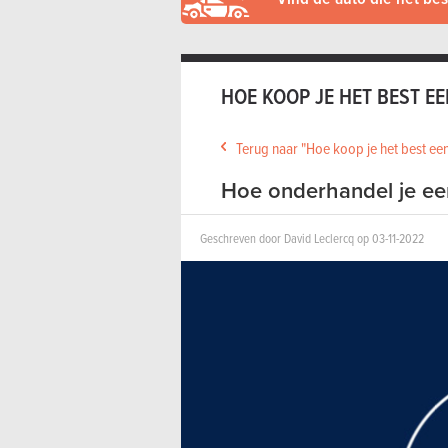
HOE KOOP JE HET BEST E
Terug naar "Hoe koop je het best een
Hoe onderhandel je ee
Geschreven door David Leclercq op 03-11-2022