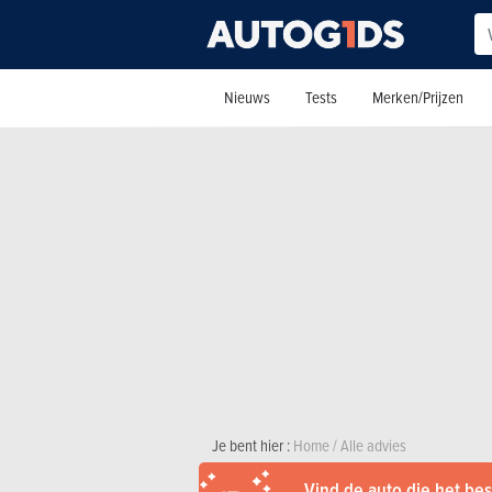
Nieuws
Tests
Merken/Prijzen
Je bent hier :
Home
/
Alle advies
Vind de auto die het best