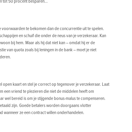
nel tot 50 procent besparen…
re voorwaarden te bekomen dan de concurrentie uit te spelen.
chappijen en schuif die onder de neus van je verzekeraar. Kan
gewoon bij hem. Maar als hij dat niet kan – omdat hij er de
tie van quota zoals bij leningen in de bank – moet je niet
nderen.
el open kaart en stel je correct op tegenover je verzekeraar. Laat
 om een vriend te plezieren die niet de middelen heeft om
ar wel bereid is om je stijgende bonus-malus te compenseren.
 betaald zijn. Goede betalers worden doorgaans vlotter
d wanneer ze een contract willen onderhandelen.