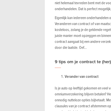
niet helemaal tevreden bent met de voo
onderhandelen. Dat is perfect mogelijk,
Eigenlijk kan iedereen onderhandelen ov
Veranderen van contract of van maats
kosteloos, zolang je de geldende regel
juiste manier moet opzeggen en binne
contract aangaat bij een andere verzek
door die laatste. Oef…
9 tips om je contract te (he
Verander van contract
Is je auto op leeftijd gekomen en veel
omniumverzekering blijven betalen? He
onnodig nutteloze opties bijbetaalt. Me
clausules van je contract afstemmen op