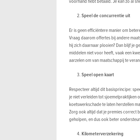
voorhand hebt betaald. Je kan zo al s
Speel de concurrentie uit
Er is geen efficiëntere manier om bete
Vraag daarom offertes bij andere maats
hij zich daarnaar plooien? Dan blijf je 
middelen niet voor heeft, vaak een kwes
aarzelen om van maatschappij te vera
Speel open kaart
Respecteer altijd dit basisprincipe: spe
je niet verleiden tot sjoemelpraktijken
koetswerkschade te laten herstellen ma
Zorg ook altijd dat je premies correct
geholpen, en dus ook beter ondersteun
Kilometerverzekering