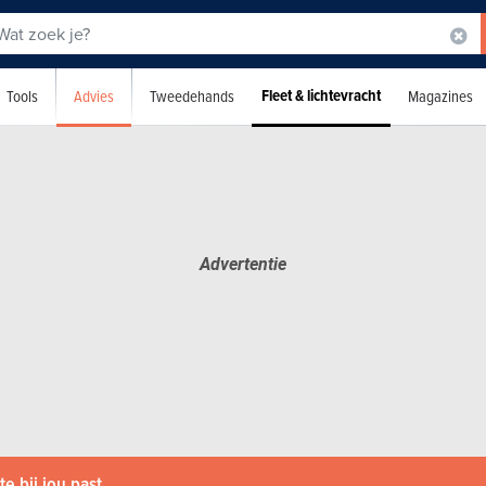
Fleet & lichtevracht
Advies
Tools
Tweedehands
Magazines
e bij jou past