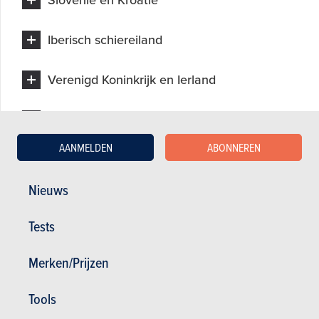
Slovenië en Kroatië
Iberisch schiereiland
Verenigd Koninkrijk en Ierland
Scandinavische landen
AANMELDEN
ABONNEREN
Midden-Europa
Nieuws
Overige landen
Tests
ONZE ANDERE RAADGEVINGEN
Merken/Prijzen
Tools
Hoe koop je het best een auto?