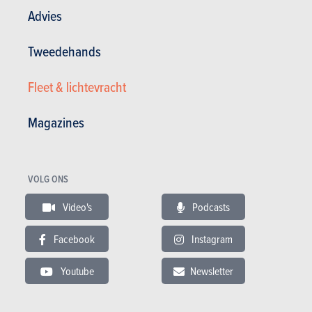
ECOLOGIE
Advies
25-09-2023
EU maakt gebruik van e-fuels
praktisch onmogelijk
Tweedehands
Fleet & lichtevracht
ECOLOGIE
Magazines
22-09-2023
Frankrijk wil ook de CO2-uitstoot van
elektrische auto's belasten
VOLG ONS
Video's
Podcasts
ECOLOGIE
20-09-2023
Gaat Groot-Brittannië het verbod op
Facebook
Instagram
de verkoop van
verbrandingsmotoren uitstellen tot
Youtube
Newsletter
2035?