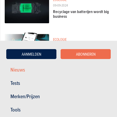
09-09-2024
Recyclage van batterijen wordt big
business
ECOLOGIE
07-06-2024
Verplicht vanaf 2027: wat is een
AANMELDEN
ABONNEREN
batterijpaspoort?
Nieuws
ECOLOGIE
Tests
25-03-2024
De plug-inhybride Toyota Prius
Merken/Prijzen
droogt alle EV’s genadeloos af
Tools