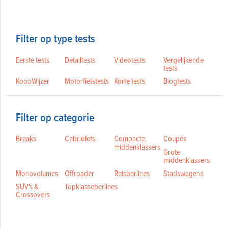
Filter op type tests
Eerste tests
Detailtests
Videotests
Vergelijkende
tests
KoopWijzer
Motorfietstests
Korte tests
Blogtests
Filter op categorie
Breaks
Cabriolets
Compacte
Coupés
middenklassers
Grote
middenklassers
Monovolumes
Offroader
Reisberlines
Stadswagens
SUV's &
Topklasseberlines
Crossovers