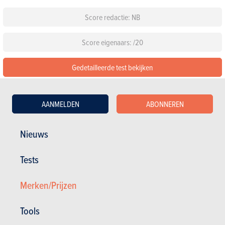
Score redactie: NB
Score eigenaars: /20
Gedetailleerde test bekijken
De 5 beoordelingen lezen over de BMW 2 Reeks Coupé
AANMELDEN
ABONNEREN
Configureer deze auto
Nieuws
Standaarduitrusting
Tests
Kies een kleur
Merken/Prijzen
Kies een pack
Tools