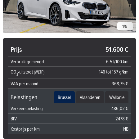
1
/
5
Prijs
51.600 €
Verbruik gemengd
6.5 l/100 km
CO
-uitstoot
146 tot 157 g/km
(WLTP)
2
VAA per maand
368,75 €
Belastingen
Brussel
Vlaanderen
Wallonië
Verkeersbelasting
486,02 €
BIV
2478 €
Kostprijs per km
NB