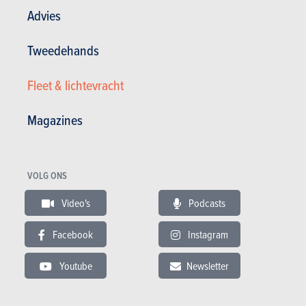
Advies
Andere versies tonen
Tweedehands
Fleet & lichtevracht
BUDGET
Magazines
In hetzelfde budget
VOLG ONS
Video's
Podcasts
Facebook
Instagram
Youtube
Newsletter