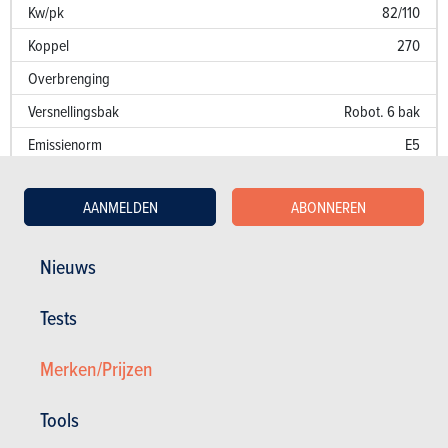
Kw/pk
82/110
Koppel
270
Overbrenging
Versnellingsbak
Robot. 6 bak
Emissienorm
E5
CO
-uitstoot
114 g/km
2
AANMELDEN
ABONNEREN
Fiscaal vermogen
9
Prestaties
Nieuws
Optrekken 0-100 km/u
11.3 sec.
Tests
Optrekken 1000 m
32.7 sec.
Merken/Prijzen
Topsnelheid (km/u)
190
Verbruik (l/100 km)
Tools
Kw/pk
82/110