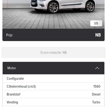
1
/
5
NB
Prijs:
Score redactie: NB
Motor
Configuratie
Cilinderinhoud (cm3)
1560
Brandstof
Diesel
Voeding
Turbo