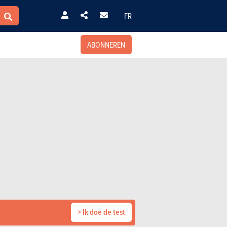
FR
ABONNEREN
> Ik doe de test