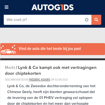
Vind de auto die het beste bij jou past
Lynk & Co kampt ook met vertragingen
Markt
/
door chiptekorten
GESCHREVEN DOOR
FRÉDÉRIC KEVERS
OP
02-06-2021
Lynk & Co, de Zweedse dochteronderneming van het
Chinese Geely, heeft zijn klanten gewaarschuwd dat
de levering van de 01 PHEV vertraging zal oplopen
door de chiptekorten én het meer dan verhoopte