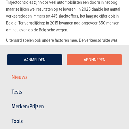
Trajectcontroles zijn voor veel automobilisten een doorn in het oog,
maar ze lijken wel resultaten op te leveren. In 2025 daalde het aantal
verkeersdoden immers tot 445 slachtoffers, het laagste cijfer ooit in
België. Ter vergelijking: in 2015 kwamen nog ongeveer 650 mensen
om het leven op de Belgische wegen.
Uiteraard spelen ook andere factoren mee. De verkeersdrukte was
nog nooit zo groot, terwijl moderne auto's almaar veiliger worden.
Toch lijkt de uitbreiding van het netwerk van trajectcontroles een
AANMELDEN
ABONNEREN
bijdrage te leveren aan die positieve evolutie. Dat deze controles ook
aanzienlijke inkomsten genereren voor de overheid, is uiteraard mooi
meegenomen.
Nieuws
Tests
Belg gebruikt vaker handsfree
Merken/Prijzen
Uit de statistieken van de federale politie blijkt ook dat het aantal
boetes voor afleiding achter het stuur verder daalt. Het gaat inmiddels
Tools
om het derde opeenvolgende jaar van afname. In 2025 werden nog
ongeveer 106.000 overtredingen vastgesteld voor afleiding tijdens