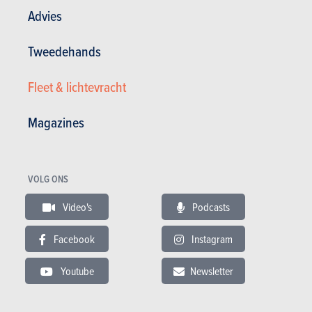
4 procent meer geluid op de snelweg wanneer het dak
Advies
gesloten is.
Tweedehands
Fleet & lichtevracht
Magazines
VOLG ONS
Video's
Podcasts
Facebook
Instagram
3. Enkel met grote batterij
Youtube
Newsletter
De Plein Sud is uitsluitend verkrijgbaar met de krachtigste
aandrijflijn van de Renault 4 E-Tech Electric: een elektromotor