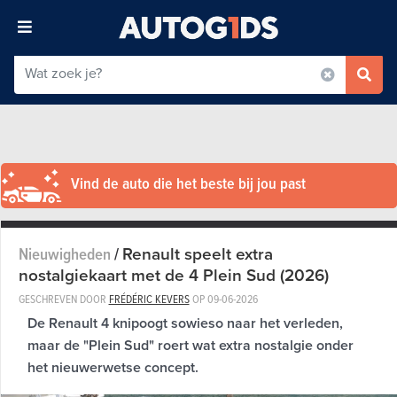
Vind de auto die het beste bij jou past
Renault speelt extra
Nieuwigheden
/
nostalgiekaart met de 4 Plein Sud (2026)
GESCHREVEN DOOR
FRÉDÉRIC KEVERS
OP
09-06-2026
De Renault 4 knipoogt sowieso naar het verleden,
maar de "Plein Sud" roert wat extra nostalgie onder
het nieuwerwetse concept.