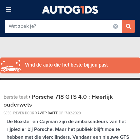
Vind de auto die het beste bij jou past
Porsche 718 GTS 4.0 : Heerlijk
Eerste test
/
ouderwets
GESCHREVEN DOOR
XAVIER DAFFE
OP
17-02-2020
De Boxster en Cayman zijn de ambassadeurs van het
rijplezier bij Porsche. Maar het publiek blijft moeite
hebben met die viercilinders. Vandaar een nieuwe GTS.