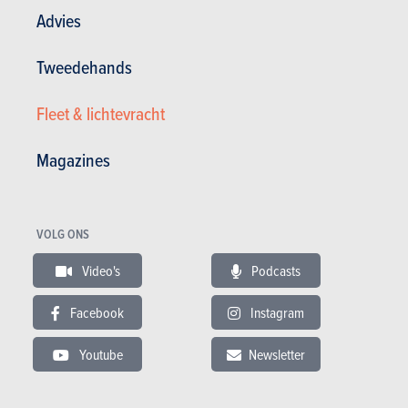
Advies
Wat verandert er?
Tweedehands
We kunnen er niet omheen: tegenover een flat four biedt een flat six
zoveel meer aan nobelheid, klank of elegantie. De vierliter in kwestie is
Fleet & lichtevracht
afgeleid van de recente drieliter-turbo uit de 911 ‘992’. Porsche heeft
er de turbo’s afgehaald, de longinhoud opgevoerd en enkele interne
Magazines
verbeteringen aangebracht. Het resultaat? Een motor die met
sprekend gemak 7.800 toeren aantikt. En ook al deed de vierliter uit
de jongste 911 GT3 nog straffer (9.000 o/m, maar dat was dan ook
een compleet andere krachtbron), toch mag u gerust zijn: de vierliter
VOLG ONS
uit deze GTS heeft aan temperament geen gebrek.
Video's
Podcasts
De vierliter is standaard gekoppeld aan een uitstekende
zesversnellingsbak, een waar genoegen qua spreiding én bediening.
Facebook
Instagram
Verder is deze zescilinder voorzien van het vliegwiel uit de GT3 en
beschikt hij over een systeem dat drie van de zes cilinders kan
Youtube
Newsletter
uitschakelen bij lage belasting, om brandstof te besparen en de CO2-
uitstoot te drukken. De cilinderuitschakeling wisselt daarbij telkens