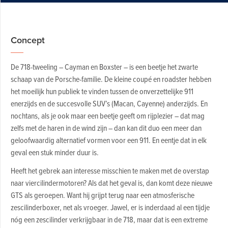
Concept
De 718-tweeling – Cayman en Boxster – is een beetje het zwarte
schaap van de Porsche-familie. De kleine coupé en roadster hebben
het moeilijk hun publiek te vinden tussen de onverzettelijke 911
enerzijds en de succesvolle SUV’s (Macan, Cayenne) anderzijds. En
nochtans, als je ook maar een beetje geeft om rijplezier – dat mag
zelfs met de haren in de wind zijn – dan kan dit duo een meer dan
geloofwaardig alternatief vormen voor een 911. En eentje dat in elk
geval een stuk minder duur is.
Heeft het gebrek aan interesse misschien te maken met de overstap
naar viercilindermotoren? Als dat het geval is, dan komt deze nieuwe
GTS als geroepen. Want hij grijpt terug naar een atmosferische
zescilinderboxer, net als vroeger. Jawel, er is inderdaad al een tijdje
nóg een zescilinder verkrijgbaar in de 718, maar dat is een extreme