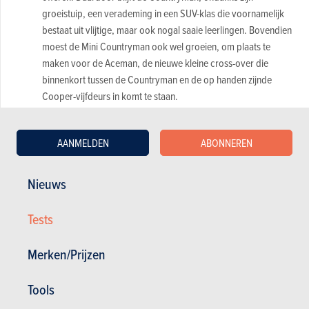
groeistuip, een verademing in een SUV-klas die voornamelijk
bestaat uit vlijtige, maar ook nogal saaie leerlingen. Bovendien
moest de Mini Countryman ook wel groeien, om plaats te
maken voor de Aceman, de nieuwe kleine cross-over die
binnenkort tussen de Countryman en de op handen zijnde
Cooper-vijfdeurs in komt te staan.
Design
Mini Countryman JCW
AANMELDEN
ABONNEREN
Vergeleken met de vorige Mini Countryman (generatie ‘F60’)
Nieuws
ziet het lijnenspel er vloeiender uit. Gladder ook. Weinig tot
geen ‘uitstulpingen’, alles zit mooi verborgen of ingewerkt, tot
Tests
de geïntegreerde handgrepen toe. Zelfs onze John Cooper
Works-testversie bleef verstoken van sportieve designtoetsen.
Merken/Prijzen
Het doet de Countryman dan misschien wat braver ogen dan
voorheen, je krijgt er wel een meer gestroomlijnde Mini voor in
Tools
de plaats: de meest aerodynamische Countryman, de
elektrische versie, heeft een Cx van 0,26.