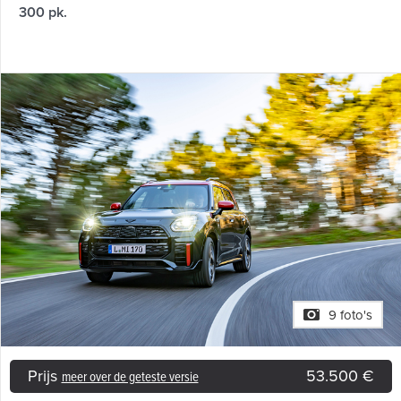
300 pk.
9 foto's
Prijs
53.500 €
meer over de geteste versie