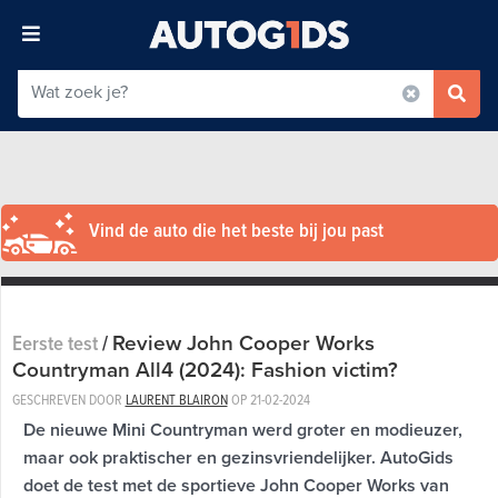
Vind de auto die het beste bij jou past
Review John Cooper Works
Eerste test
/
Countryman All4 (2024): Fashion victim?
GESCHREVEN DOOR
LAURENT BLAIRON
OP
21-02-2024
De nieuwe Mini Countryman werd groter en modieuzer,
maar ook praktischer en gezinsvriendelijker. AutoGids
doet de test met de sportieve John Cooper Works van