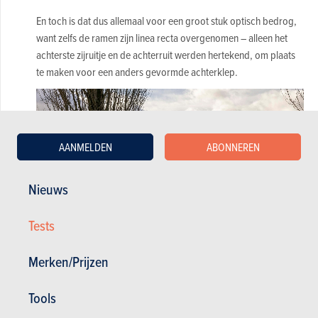
En toch is dat dus allemaal voor een groot stuk optisch bedrog,
want zelfs de ramen zijn linea recta overgenomen – alleen het
achterste zijruitje en de achterruit werden hertekend, om plaats
te maken voor een anders gevormde achterklep.
AANMELDEN
ABONNEREN
Nieuws
Tests
Merken/Prijzen
>>> lengte: 4300 mm
, breedte: 1785 mm, hoogte:
Tools
1580
mm, gewicht: 1195 kg