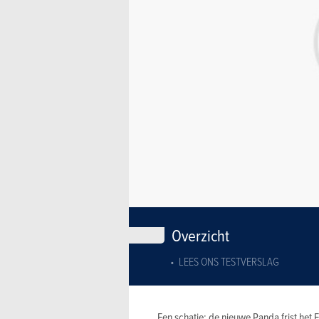
Overzicht
LEES ONS TESTVERSLAG
Een schatje: de nieuwe Panda frist het 