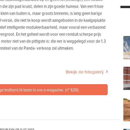
n die zijn pad kruist, delen in zijn goede humeur. Van een frisse
lein van buiten is, maar groots binnenin, is lang geen karige
 8V-versie, die niet te koop wordt aangeboden in de kaalgeplukte
latief intelligente moduleerbaarheid, maar vooral een verbazend
 vergroot. En het geheel wordt voor een ronduit scherpe prijs
 motor niet van de pittigste is: die eer is weggelegd voor de 1.3
uwendeel van de Panda- verkoop zal uitmaken.
Bekijk de fotogalerij
ge testbericht lezen in ons e-magazine. (n° 626)
TROUBLEYN OP
11-07-2003