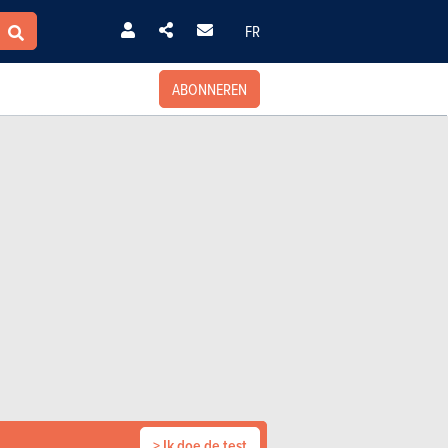
FR
ABONNEREN
> Ik doe de test