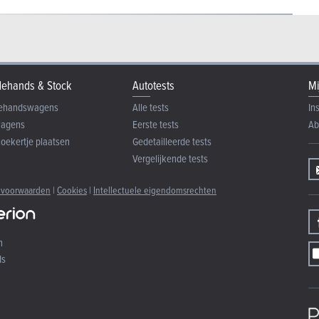
ehands & Stock
Autotests
Mi
ehandswagens
Alle tests
In
wagens
Eerste tests
Ab
zoekertje plaatsen
Gedetailleerde tests
Vergelijkende tests
 voorwaarden
|
Cookies
|
Intellectuele eigendomsrechten
n
ds