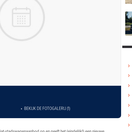
BEKIJK DE FOTOGALERIJ (1)
Fiat-stadswagenaanbod op en geeft het (eindelijk!) een nieuwe