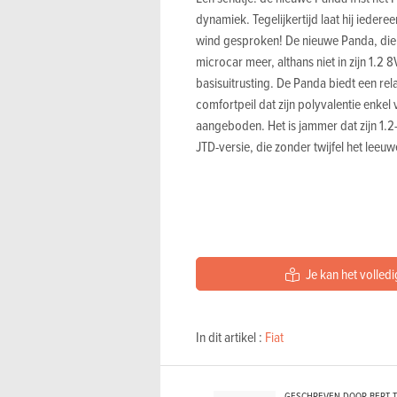
dynamiek. Tegelijkertijd laat hij iederee
wind gesproken! De nieuwe Panda, die k
microcar meer, althans niet in zijn 1.2
basisuitrusting. De Panda biedt een re
comfortpeil dat zijn polyvalentie enkel
aangeboden. Het is jammer dat zijn 1.2-
JTD-versie, die zonder twijfel het lee
Je kan het volledi
In dit artikel :
Fiat
GESCHREVEN DOOR BERT 