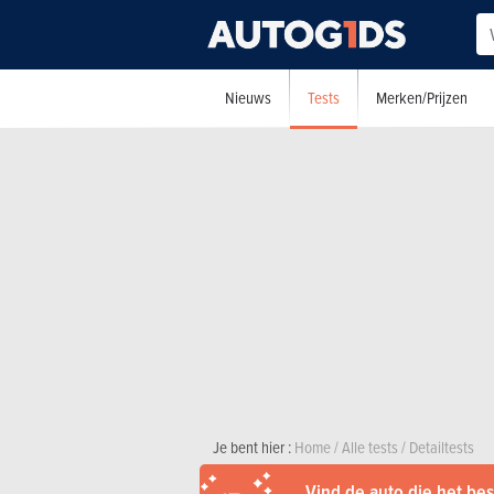
Tests
Nieuws
Merken/Prijzen
Je bent hier :
Home
/
Alle tests
/
Detailtests
Vind de auto die het best