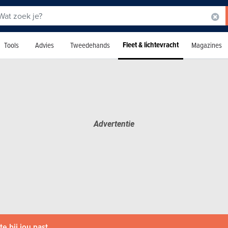
Fleet & lichtevracht
Tools
Advies
Tweedehands
Magazines
e bij jou past