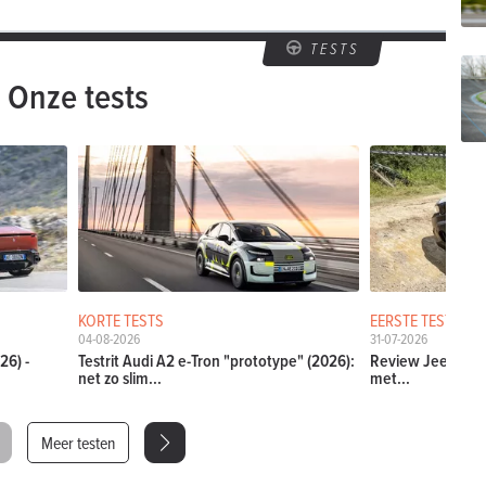
TESTS
Onze tests
KORTE TESTS
EERSTE TESTS
04-08-2026
31-07-2026
26) -
Testrit Audi A2 e-Tron "prototype" (2026):
Review Jeep Comp
net zo slim...
met...
Meer testen