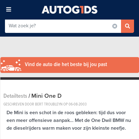
Vind de auto die het beste bij jou past
Mini One D
Detailtests
/
GESCHREVEN DOOR BERT TROUBLEYN OP
06-08-2003
De Mini is een schot in de roos gebleken: tijd dus voor
een meer offensieve aanpak... Met de One Dwil BMW nu
de dieselrijders warm maken voor zijn kleinste neefje.