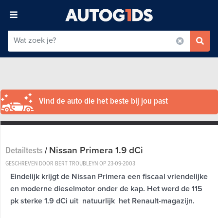
Vind de auto die het beste bij jou past
Nissan Primera 1.9 dCi
Detailtests
/
GESCHREVEN DOOR BERT TROUBLEYN OP
23-09-2003
Eindelijk krijgt de Nissan Primera een fiscaal vriendelijke
en moderne dieselmotor onder de kap. Het werd de 115
pk sterke 1.9 dCi uit  natuurlijk  het Renault-magazijn.