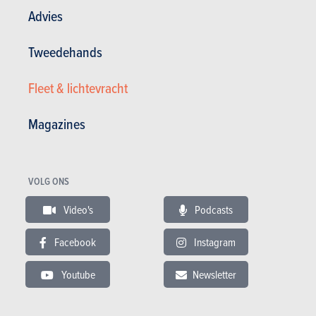
Advies
Tweedehands
in stock
Tweedehands
Fleet & lichtevracht
Actualiteit
Magazines
Tests
Prijzen
Specificaties
VOLG ONS
Video's
Podcasts
VIDEO
Laatste aanbevolen video
Facebook
Instagram
Youtube
Newsletter