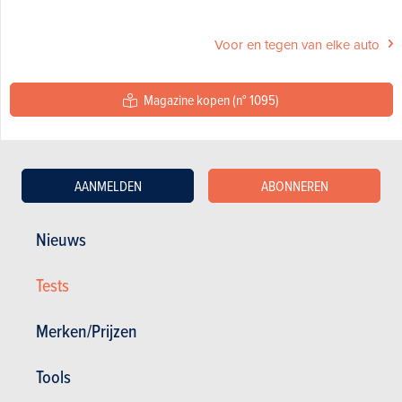
Voor en tegen van elke auto
Magazine kopen (n° 1095)
In dit artikel :
Citroën
,
Citroën DS 4
,
BMW
,
BMW 1 Reeks
,
DS
,
DS DS 4
AANMELDEN
ABONNEREN
Nieuws
Tests
GESCHREVEN DOOR JEAN-FRANÇOIS CHRISTIAENS OP
14-01-2022
Merken/Prijzen
Tools