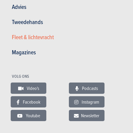
Advies
Tweedehands
Fleet & lichtevracht
VIDEO
Laatste aanbevolen video
Magazines
VOLG ONS
Video's
Podcasts
BUDGET
In hetzelfde budget
Facebook
Instagram
Youtube
Newsletter