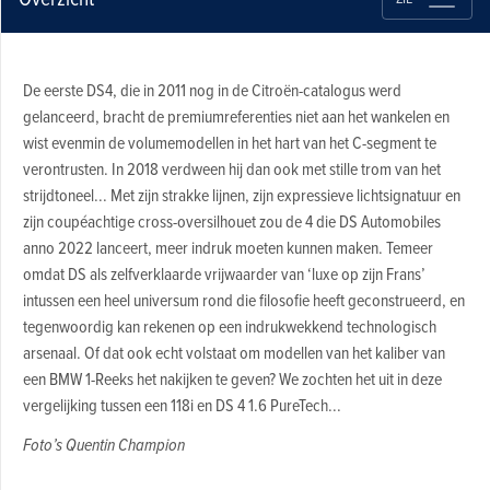
De eerste DS4, die in 2011 nog in de Citroën-catalogus werd
gelanceerd, bracht de premiumreferenties niet aan het wankelen en
wist evenmin de volumemodellen in het hart van het C-segment te
verontrusten. In 2018 verdween hij dan ook met stille trom van het
strijdtoneel... Met zijn strakke lijnen, zijn expressieve lichtsignatuur en
zijn coupéachtige cross-oversilhouet zou de 4 die DS Automobiles
anno 2022 lanceert, meer indruk moeten kunnen maken. Temeer
omdat DS als zelfverklaarde vrijwaarder van ‘luxe op zijn Frans’
intussen een heel universum rond die filosofie heeft geconstrueerd, en
tegenwoordig kan rekenen op een indrukwekkend technologisch
arsenaal. Of dat ook echt volstaat om modellen van het kaliber van
een BMW 1-Reeks het nakijken te geven? We zochten het uit in deze
vergelijking tussen een 118i en DS 4 1.6 PureTech...
Foto’s Quentin Champion