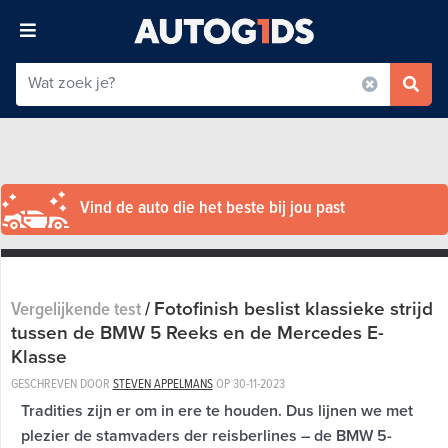
Vind de auto die het beste bij jou past
Fotofinish beslist klassieke strijd
Vergelijkende test
/
tussen de BMW 5 Reeks en de Mercedes E-
Klasse
GESCHREVEN DOOR
STEVEN APPELMANS
OP
30-11-2023
Tradities zijn er om in ere te houden. Dus lijnen we met
plezier de stamvaders der reisberlines – de BMW 5-