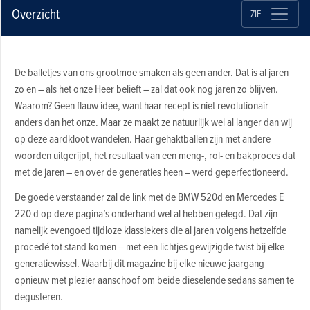
Overzicht
ZIE
De balletjes van ons grootmoe smaken als geen ander. Dat is al jaren
zo en – als het onze Heer belieft – zal dat ook nog jaren zo blijven.
Waarom? Geen flauw idee, want haar recept is niet revolutionair
anders dan het onze. Maar ze maakt ze natuurlijk wel al langer dan wij
op deze aardkloot wandelen. Haar gehaktballen zijn met andere
woorden uitgerijpt, het resultaat van een meng-, rol- en bakproces dat
met de jaren – en over de generaties heen – werd geperfectioneerd.
De goede verstaander zal de link met de BMW 520d en Mercedes E
220 d op deze pagina’s onderhand wel al hebben gelegd. Dat zijn
namelijk evengoed tijdloze klassiekers die al jaren volgens hetzelfde
procedé tot stand komen – met een lichtjes gewijzigde twist bij elke
generatie­wissel. Waarbij dit magazine bij elke nieuwe jaargang
opnieuw met plezier aanschoof om beide dieselende sedans samen te
degusteren.