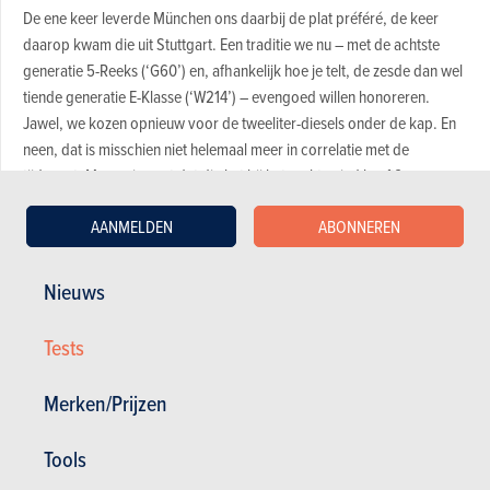
De ene keer leverde München ons daarbij de plat préféré, de keer
daarop kwam die uit Stuttgart. Een traditie we nu – met de achtste
generatie 5-Reeks (‘G60’) en, afhankelijk hoe je telt, de zesde dan wel
tiende generatie E-Klasse (‘W214’) – evengoed willen honoreren.
Jawel, we kozen opnieuw voor de tweeliter-diesels onder de kap. En
neen, dat is misschien niet helemaal meer in correlatie met de
tijdgeest. Maar wie zegt dat die het bij het rechte eind heeft?
AANMELDEN
ABONNEREN
Voor en tegen van elke auto
Nieuws
Magazine kopen (n° 1133)
Tests
Merken/Prijzen
In dit artikel :
BMW
,
BMW 5 Reeks
,
Mercedes-Benz
,
Mercedes-Benz E-
Tools
Klasse