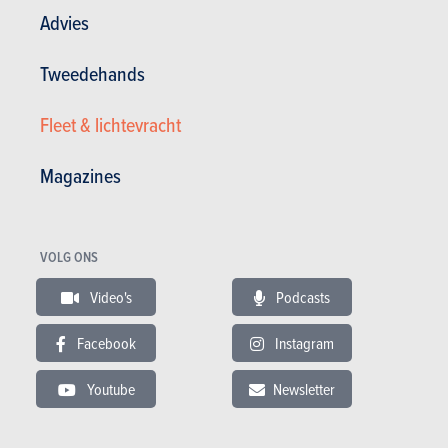
Advies
Tweedehands
GESCHREVEN DOOR DAVID LECLERCQ OP
21-07-2015
Fleet & lichtevracht
Magazines
VOLG ONS
Video's
Podcasts
Facebook
Instagram
VIDEO
Youtube
Newsletter
Laatste aanbevolen video