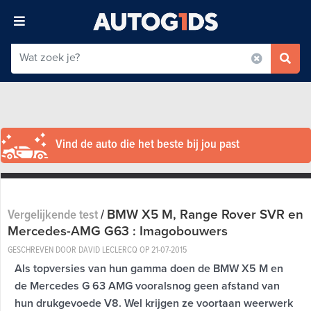
Vind de auto die het beste bij jou past
BMW X5 M, Range Rover SVR en
Vergelijkende test
/
Mercedes-AMG G63 : Imagobouwers
GESCHREVEN DOOR DAVID LECLERCQ OP
21-07-2015
Als topversies van hun gamma doen de BMW X5 M en
de Mercedes G 63 AMG vooralsnog geen afstand van
hun drukgevoede V8. Wel krijgen ze voortaan weerwerk