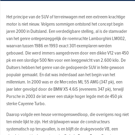
Het principe van de SUV of terreinwagen met een extreem krachtige
motor is niet nieuw. Volgens sommigen ontstond het concept begin
jaren 2000 in Duitsland. Een verdedigbare stelling, al is de stamvader
van het genre ontegenzeggelijk de roemruchte Lamborghini LM002,
waarvan tussen 1986 en 1993 exact 301 exemplaren werden
gebouwd. Die werd immers aangedreven door een dikke V12 van 450
pk en een slordige 500 Nm voor een leeggewicht van 2.600 kilo. De
Duitsers hebben het genre van de gedopeerde SUV in feite gewoon
populair gemaakt. En dat was inderdaad aan het begin van het
millennium. In 2000 was er de Mercedes ML 55 AMG (347 pk), een
jaar later gevolgd door de BMW X5 4.6iS (eveneens 347 pk), terwijl
Porsche in 2003 de lat weer een stukje hoger legde met de 450 pk
sterke Cayenne Turbo.
Daarop volgde een heuse vermogenswedloop, die overigens nog niet
ten einde lijkt te zijn. Het strijdwapen waar de constructeurs
systematisch op terugvallen, is en blijft de drukgevoede V8, een