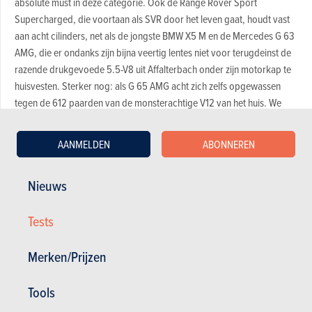
absolute must in deze categorie. Ook de Range Rover Sport
Supercharged, die voortaan als SVR door het leven gaat, houdt vast
aan acht cilinders, net als de jongste BMW X5 M en de Mercedes G 63
AMG, die er ondanks zijn bijna veertig lentes niet voor terugdeinst de
razende drukgevoede 5.5-V8 uit Affalterbach onder zijn motorkap te
huisvesten. Sterker nog: als G 65 AMG acht zich zelfs opgewassen
tegen de 612 paarden van de monsterachtige V12 van het huis. We
zeiden het al: in SUV-land zijn er nauwelijks grenzen…
AANMELDEN
ABONNEREN
Voor en tegen van elke auto
Nieuws
Tests
Magazine kopen (n° 932)
Merken/Prijzen
In dit artikel :
BMW
,
BMW X5
,
Land Rover
,
Land Rover Range Rover
Tools
Sport
,
Mercedes-Benz
,
Mercedes-Benz G-Klasse