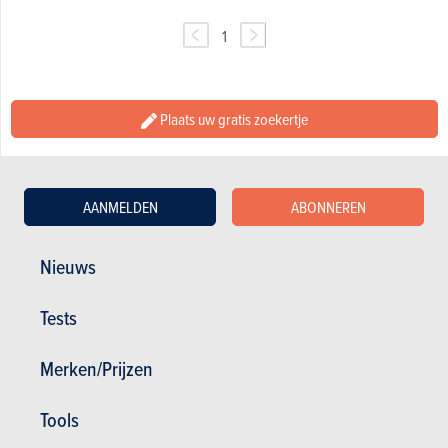
1
Plaats uw gratis zoekertje
AANMELDEN
ABONNEREN
Nieuws
Tests
Merken/Prijzen
Nieuws
Mijn diensten
Tweedehands & Stock
Tools
Inschrijven op de website
Abonneer u op het magazine