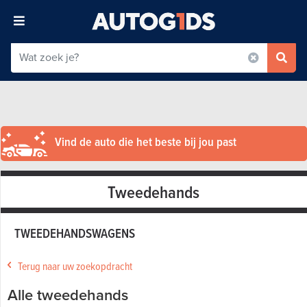
Vind de auto die het beste bij jou past
Tweedehands
TWEEDEHANDSWAGENS
Terug naar uw zoekopdracht
Alle tweedehands