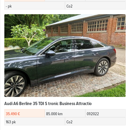
- pk
Co2
Audi A6 Berline 35 TDI S tronic Business Attractio
35.490 €
85.000 km
01/2022
163 pk
Co2