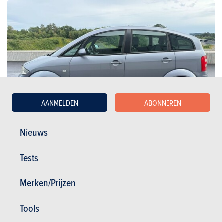
AANMELDEN
ABONNEREN
Nieuws
Audi A2 TDI X-Trend
Tests
1.500 €
241.000 km
03/2005
Merken/Prijzen
- pk
Co2
Tools