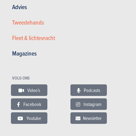
Advies
Tweedehands
Fleet & lichtevracht
Magazines
VOLG ONS
Peugeot 107 1.0 Trendy
1.500 €
191.022 km
04/2008
Video's
Podcasts
- pk
Co2
Facebook
Instagram
Youtube
Newsletter
Ford fiësta 1.0 ecoboost Titanium
12.500 €
63.500 km
04/2022