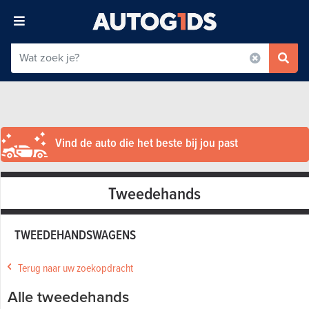
Vind de auto die het beste bij jou past
Tweedehands
TWEEDEHANDSWAGENS
Terug naar uw zoekopdracht
Alle tweedehands