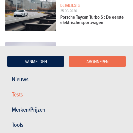
DETAILTESTS
25-03-2020
Porsche Taycan Turbo S : De eerste
elektrische sportwagen
DETAILTESTS
04-07-2018
AANMELDEN
ABONNEREN
Mercedes CLS 450 : De chique E-
Klasse
Nieuws
DETAILTESTS
Tests
23-05-2018
Porsche Panamera Sport Turismo
Merken/Prijzen
Turbo S E-Hybrid : De grote
spreidstand
Tools