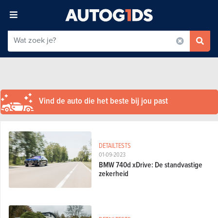
Vind de auto die het beste bij jou past
DETAILTESTS
01-09-2023
BMW 740d xDrive: De standvastige
zekerheid