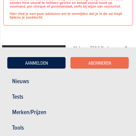
zonder hem vooraf te hebben gezien en betaal vooral nooit op
voorhand, per cheque of postmandaat, zelfs bij wijze van voorschot.
Hier vind je een paar adviezen om te vermijden dat je in de val trapt
tijdens je zoektocht.
McLaren 720 S Performance
"
BASISINFORMATIE
MSO - APEX BELGIUM "
1 of 15
only worldwide Limited Edition !!
AANMELDEN
ABONNEREN
Merk
McLaren
07/2020
Terugvorderbare
Nee
B.T.W
Nieuws
18.190 KM
Aantal eigenaars
1
Belgian origin from first hand /
Tests
Véhicule Belge de première main.
VOERTUIGDETAILS
Complete McLaren service
Merken/Prijzen
history with last service done
Brandstof
Benzine
12/2025 / Historique des
entretiens McLaren complet avec
Tools
Aantal zitplaatsen
2
dernier entretien effectué