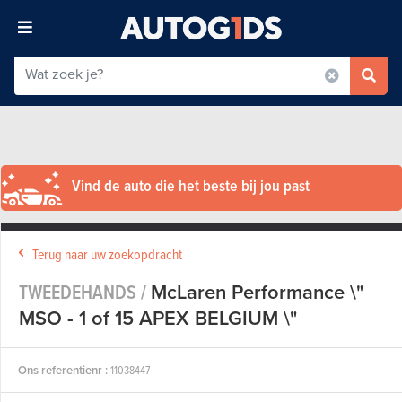
Vind de auto die het beste bij jou past
Terug naar uw zoekopdracht
TWEEDEHANDS /
McLaren Performance \"
MSO - 1 of 15 APEX BELGIUM \"
Ons referentienr :
11038447