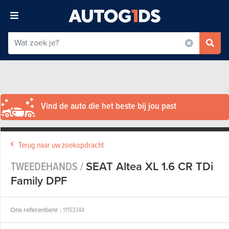
Vind de auto die het beste bij jou past
Terug naar uw zoekopdracht
TWEEDEHANDS /
SEAT Altea XL 1.6 CR TDi
Family DPF
Ons referentienr :
11153344