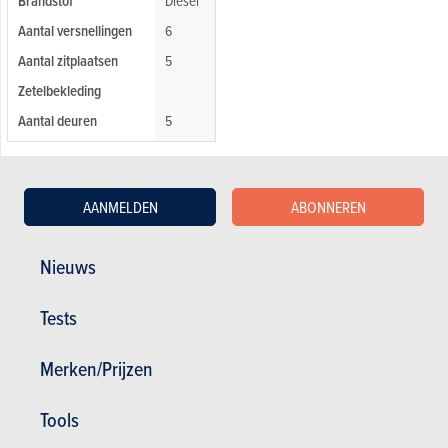
Brandstof
Diesel
Aantal versnellingen
6
Aantal zitplaatsen
5
Zetelbekleding
Aantal deuren
5
UITRUSTING EN OPTIES
AANMELDEN
ABONNEREN
Parkeersensoren achter
Airconditioning
Nieuws
Klimaatcontrole
Lichtsensor
Tests
Regensensor
Merken/Prijzen
Park Distance Control
Cruise control
Tools
Elektrische spiegels