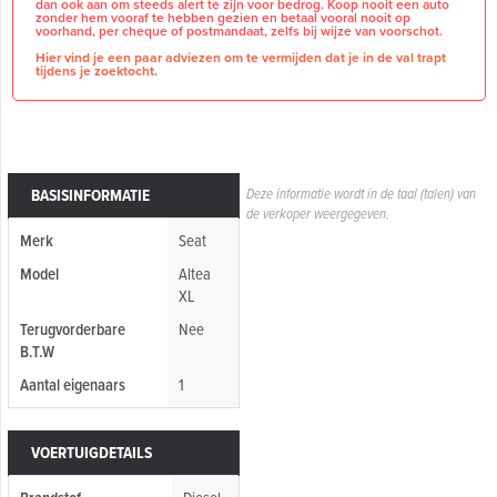
dan ook aan om steeds alert te zijn voor bedrog. Koop nooit een auto
zonder hem vooraf te hebben gezien en betaal vooral nooit op
voorhand, per cheque of postmandaat, zelfs bij wijze van voorschot.
Hier vind je een paar adviezen om te vermijden dat je in de val trapt
tijdens je zoektocht.
BASISINFORMATIE
Deze informatie wordt in de taal (talen) van
de verkoper weergegeven.
Merk
Seat
Model
Altea
XL
Terugvorderbare
Nee
B.T.W
Aantal eigenaars
1
VOERTUIGDETAILS