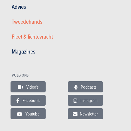
Achterbank neerklapbaar
Advies
Navigatiesysteem
Tweedehands
Verduisterde ruiten
Elektrische ruiten
Fleet & lichtevracht
Multifunctioneel stuur
Bluetooth
Magazines
MP3
Boordcomputer
Trekhaak
VOLG ONS
Lichtmetalen velgen
Video's
Podcasts
Winterbanden
Facebook
Instagram
Dak rails
ABS
Youtube
Newsletter
Airbag hoofd
Airbag