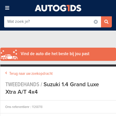
Vind de auto die het beste bij jou past
Terug naar uw zoekopdracht
TWEEDEHANDS /
Suzuki 1.4 Grand Luxe
Xtra A/T 4x4
Ons referentienr :
11268718