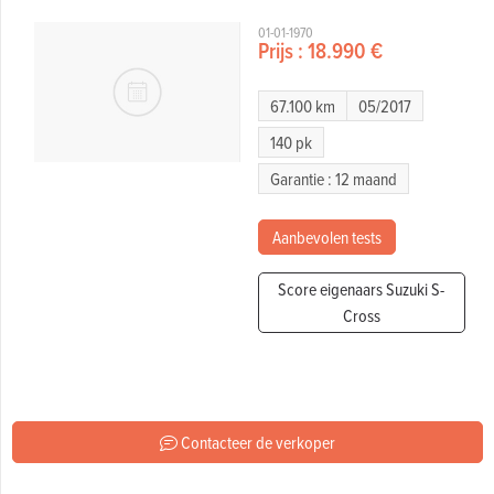
01-01-1970
Prijs :
18.990 €
67.100 km
05/2017
140 pk
Garantie : 12 maand
Aanbevolen tests
Score eigenaars Suzuki S-
Cross
Contacteer de verkoper