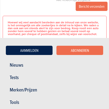
Bericht verzenden
Hoewel wij veel aandacht besteden aan de inhoud van onze website,
is het onmogelijk om alle zoekertjes in detail na te kijken. We raden u
dan ook aan om steeds alert te zijn voor bedrog. Koop nooit een auto
zonder hem vooraf te hebben gezien en betaal vooral nooit op
voorhand, per cheque of postmandaat, zelfs bij wijze van voorschot.
Hier vind je een paar adviezen om te vermijden dat je in de val trapt
tijdens je zoektocht.
AANMELDEN
ABONNEREN
Nieuws
Vendeur: Autopolis Esch
BASISINFORMATIE
8, Op den Drieschen, 4149 Esch-
Tests
sur-Alzette, LU
Merk
Suzuki
Téléphone: +352 278 - 64441
Téléphone(s): +352 278 - 64441,
Model
S-
Merken/Prijzen
+352 - 4396965100
Cross
Ref: 53486363
Terugvorderbare
Nee
Tools
B.T.W