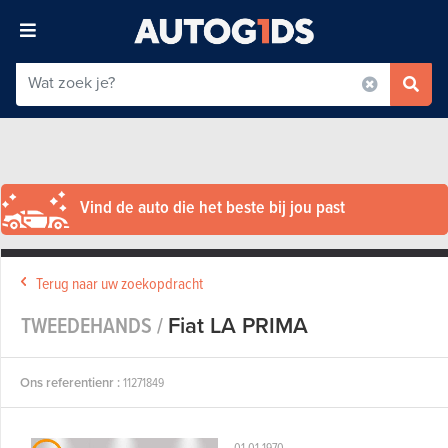
Vind de auto die het beste bij jou past
Terug naar uw zoekopdracht
TWEEDEHANDS /
Fiat LA PRIMA
Ons referentienr :
11271849
01-01-1970