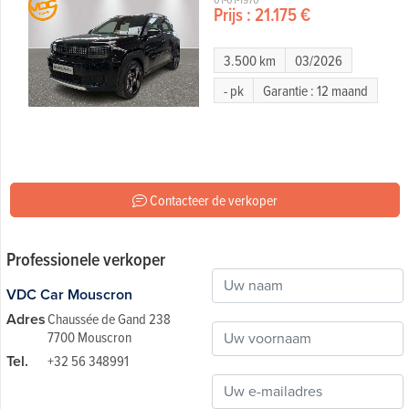
Prijs :
21.175 €
3.500 km
03/2026
- pk
Garantie : 12 maand
Contacteer de verkoper
Professionele verkoper
VDC Car Mouscron
Adres
Chaussée de Gand 238
7700 Mouscron
Tel.
+32 56 348991