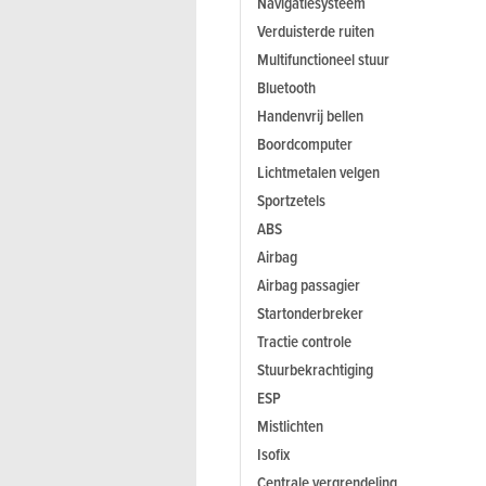
Navigatiesysteem
Verduisterde ruiten
Multifunctioneel stuur
Bluetooth
Handenvrij bellen
Boordcomputer
Lichtmetalen velgen
Sportzetels
ABS
Airbag
Airbag passagier
Startonderbreker
Tractie controle
Stuurbekrachtiging
ESP
Mistlichten
Isofix
Centrale vergrendeling