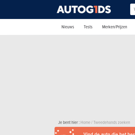
Nieuws
Tests
Merken/Prijzen
Je bent hier :
Home
/
Tweedehands zoeken
Vind de auto die het best