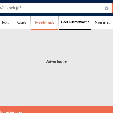
Fleet & lichtevracht
Tweedehands
Tools
Advies
Magazines
e bij jou past