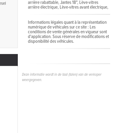
arrière rabattable, Jantes 18", Lève-vitres
esel
arrière électrique, Lève-vitres avant électrique,
Informations légales quant à la représentation
numérique de véhicules sur ce site : Les
conditions de vente générales en vigueur sont
d'application. Sous réserve de modifications et
disponibilité des véhicules.
Deze informatie wordt in de taal (talen) van de verkoper
weergegeven.