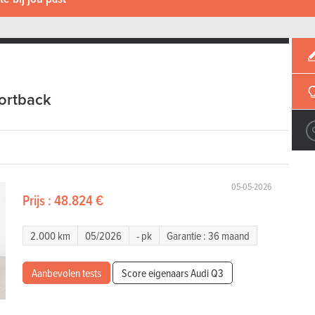
ortback
05-05-2026
Prijs :
48.824 €
2.000 km
05/2026
- pk
Garantie : 36 maand
Aanbevolen tests
Score eigenaars Audi Q3