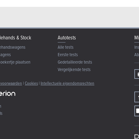
ehands & Stock
Autotests
Mi
ehandswagens
Alle tests
In
wagens
Eerste tests
Ab
zoekertje plaatsen
Gedetailleerde tests
Vergelijkende tests
 voorwaarden
|
Cookies
|
Intellectuele eigendomsrechten
n
ds