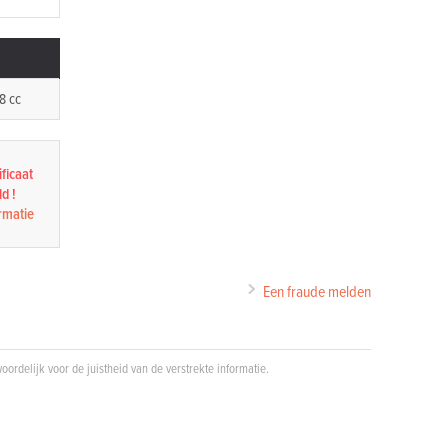
8 cc
ficaat
d !
rmatie
Een fraude melden
oordelijk voor de juistheid van de verstrekte informatie.