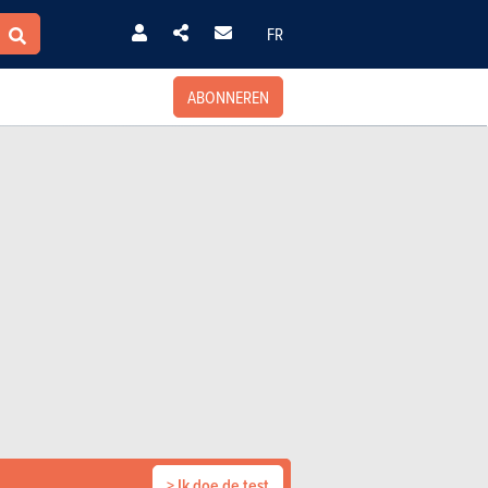
FR
ABONNEREN
> Ik doe de test