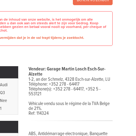
n de inhoud van onze website, is het onmogelijk om alle
raden u dan ook aan om steeds alert te zijn voor bedrog. Koop
hebben gezien en betaal vooral nooit op voorhand, per cheque of
chot.
ermijden dat je in de val trapt tijdens je zoektocht.
Vendeur: Garage Martin Losch Esch-Sur-
Alzette
1-2, an der Schmelz, 4328 Esch-sur-Alzette, LU
Téléphone: +352 278 - 64417
Audi
Téléphone(s): +352 278 - 64417, +352 5 -
Q3
553121
Nee
Véhicule vendu sous le régime de la TVA Belge
de 21%.
1
Ref: 114324
ABS, Antidémarrage electronique, Banquette