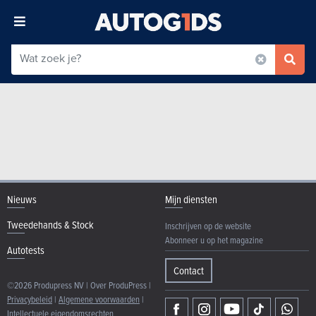
Nieuws
Mijn diensten
Tweedehands & Stock
Inschrijven op de website
Abonneer u op het magazine
Autotests
Contact
©2026 Produpress NV | Over ProduPress |
Privacybeleid
|
Algemene voorwaarden
|
Intellectuele eigendomsrechten