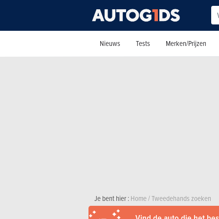
Nieuws
Tests
Merken/Prijzen
Je bent hier :
Home
/
Tweedehands zoeken
Vind de auto die het best