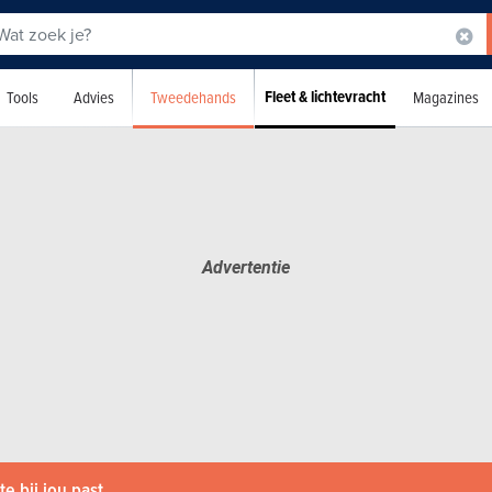
Fleet & lichtevracht
Tweedehands
Tools
Advies
Magazines
e bij jou past