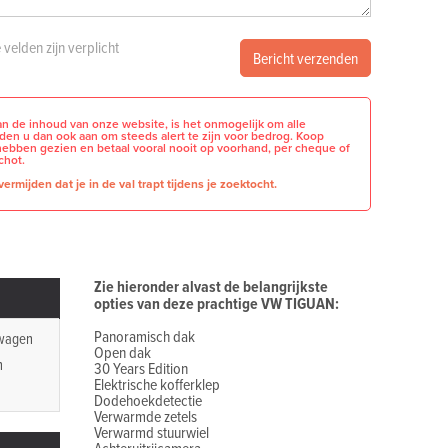
e velden zijn verplicht
Bericht verzenden
n de inhoud van onze website, is het onmogelijk om alle
raden u dan ook aan om steeds alert te zijn voor bedrog. Koop
hebben gezien en betaal vooral nooit op voorhand, per cheque of
chot.
ermijden dat je in de val trapt tijdens je zoektocht.
Zie hieronder alvast de belangrijkste
opties van deze prachtige VW TIGUAN:
Panoramisch dak
wagen
Open dak
n
30 Years Edition
Elektrische kofferklep
Dodehoekdetectie
Verwarmde zetels
Verwarmd stuurwiel