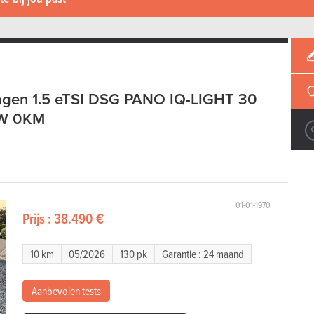
gen 1.5 eTSI DSG PANO IQ-LIGHT 30
UW 0KM
01-01-1970
Prijs :
38.490 €
10 km
05/2026
130 pk
Garantie : 24 maand
Aanbevolen tests