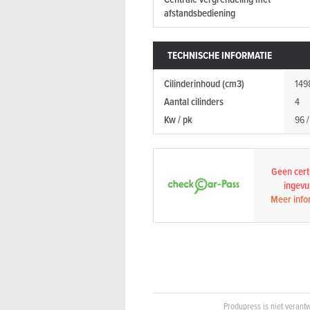
afstandsbediening
TECHNISCHE INFORMATIE
Cilinderinhoud (cm3)
149
Aantal cilinders
4
Kw / pk
96 /
Geen certi
ingevul
Meer info
Produpress is niet verantw