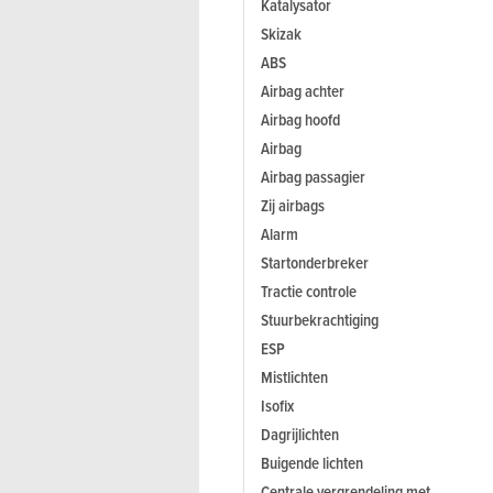
Katalysator
Skizak
ABS
Airbag achter
Airbag hoofd
Airbag
Airbag passagier
Zij airbags
Alarm
Startonderbreker
Tractie controle
Stuurbekrachtiging
ESP
Mistlichten
Isofix
Dagrijlichten
Buigende lichten
Centrale vergrendeling met