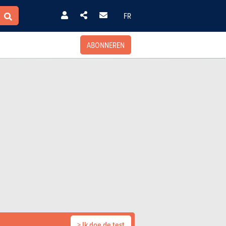
FR
ABONNEREN
> Ik doe de test