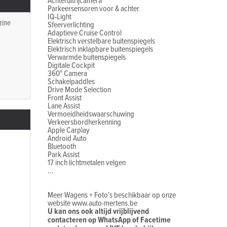
Achteruitrijcamera
Parkeersensoren voor & achter
IQ-Light
zine
Sfeerverlichting
Adaptieve Cruise Control
Elektrisch verstelbare buitenspiegels
Elektrisch inklapbare buitenspiegels
Verwarmde buitenspiegels
Digitale Cockpit
360° Camera
Schakelpaddles
Drive Mode Selection
Front Assist
Lane Assist
Vermoeidheidswaarschuwing
Verkeersbordherkenning
Apple Carplay
Android Auto
Bluetooth
Park Assist
17 inch lichtmetalen velgen
...
Meer Wagens + Foto’s beschikbaar op onze
website www.auto-mertens.be
U kan ons ook altijd vrijblijvend
contacteren op WhatsApp of Facetime