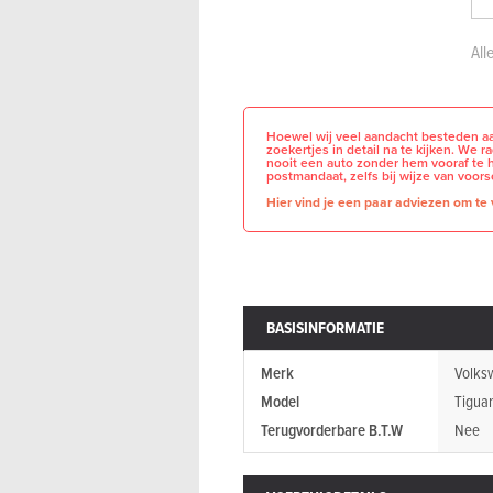
All
Hoewel wij veel aandacht besteden aa
zoekertjes in detail na te kijken. We 
nooit een auto zonder hem vooraf te 
postmandaat, zelfs bij wijze van voors
Hier vind je een paar adviezen om te v
BASISINFORMATIE
Merk
Volks
Model
Tigua
Terugvorderbare B.T.W
Nee