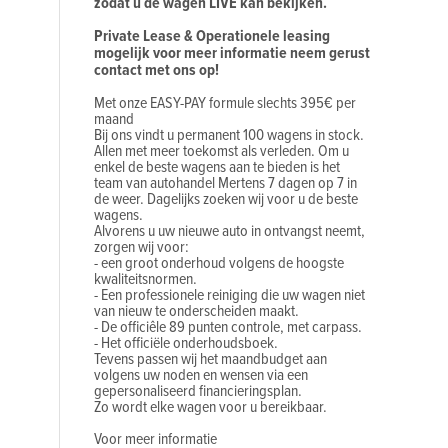
zodat u de wagen LIVE kan bekijken.
Private Lease & Operationele leasing
mogelijk voor meer informatie neem gerust
contact met ons op!
Met onze EASY-PAY formule slechts 395€ per
maand
Bij ons vindt u permanent 100 wagens in stock.
Allen met meer toekomst als verleden. Om u
enkel de beste wagens aan te bieden is het
team van autohandel Mertens 7 dagen op 7 in
de weer. Dagelijks zoeken wij voor u de beste
wagens.
Alvorens u uw nieuwe auto in ontvangst neemt,
zorgen wij voor:
- een groot onderhoud volgens de hoogste
kwaliteitsnormen.
- Een professionele reiniging die uw wagen niet
van nieuw te onderscheiden maakt.
- De officiêle 89 punten controle, met carpass.
- Het officiële onderhoudsboek.
Tevens passen wij het maandbudget aan
volgens uw noden en wensen via een
gepersonaliseerd financieringsplan.
Zo wordt elke wagen voor u bereikbaar.
Voor meer informatie