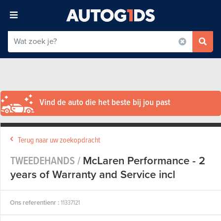
Vind de auto die het beste bij jou past
Terug naar uw zoekopdracht
TWEEDEHANDS /
McLaren Performance - 2
years of Warranty and Service incl
Ons referentienr :
11337121