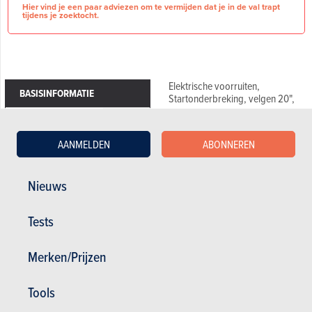
Hier vind je een paar adviezen om te vermijden dat je in de val trapt
tijdens je zoektocht.
Elektrische voorruiten,
BASISINFORMATIE
Startonderbreking, velgen 20",
Merk
McLaren
McLaren 750S Coupe
Terugvorderbare
Nee
AANMELDEN
ABONNEREN
Performance - Saros
B.T.W
Exterior Details - Carbon Fibre
Elite Paint - Saros
Front Fenders and Louvres - Body
Nieuws
Colour Painted
VOERTUIGDETAILS
Exhaust Finisher - Stealth
Contrast Decorative Stitching -
Tests
McLaren Orange
Brandstof
Benzine
Power Adjust Heated Memory
Comfort Seats
Aantal versnellingen
7
Merken/Prijzen
McLaren Branded Floor Mat Set -
Aantal deuren
2
Matched to Carpet
Wheel Finish - Stealth
Met garantie
Tools
30
Brake Calipers - Colour with Silver
Machined McLaren Logo -