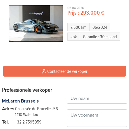
06-04-2026
Prijs :
293.000 €
7.500 km
06/2024
- pk
Garantie : 30 maand
Contacteer de verkoper
Professionele verkoper
McLaren Brussels
Adres
Chaussée de Bruxelles 56
1410 Waterloo
Tel.
+32 2 7595959