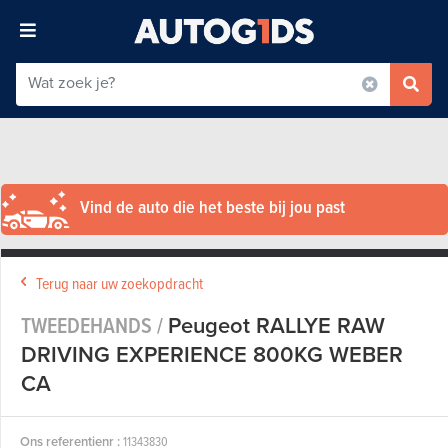
Vind de auto die het beste bij jou past
Terug naar uw zoekopdracht
TWEEDEHANDS /
Peugeot RALLYE RAW
DRIVING EXPERIENCE 800KG WEBER
CA
Ons referentienr :
11343830