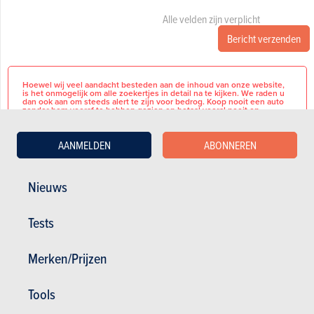
Alle velden zijn verplicht
Bericht verzenden
Hoewel wij veel aandacht besteden aan de inhoud van onze website,
is het onmogelijk om alle zoekertjes in detail na te kijken. We raden u
dan ook aan om steeds alert te zijn voor bedrog. Koop nooit een auto
zonder hem vooraf te hebben gezien en betaal vooral nooit op
voorhand, per cheque of postmandaat, zelfs bij wijze van voorschot.
Hier vind je een paar adviezen om te vermijden dat je in de val trapt
AANMELDEN
ABONNEREN
tijdens je zoektocht.
Nieuws
English description below
Tests
BASISINFORMATIE
Merk
Peugeot
La 205 la plus pure ? Assurément
Merken/Prijzen
!
Model
205
Cette superbe Peugeot 205
Tools
Terugvorderbare
Nee
Rallye représente aujourd’hui
B.T.W