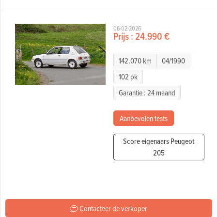
06-02-2026
Prijs :
24.990 €
142.070 km
04/1990
102 pk
Garantie : 24 maand
Aanbevolen tests
Score eigenaars Peugeot
205
Contacteer de verkoper