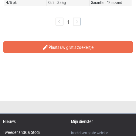
476 pk
Co2 : 355g
Garantie : 12 maand
1
Plaats uw gratis zoekertje
Nieuws
Mijn diensten
Tweedehands & Stock
Inschrijven op de website