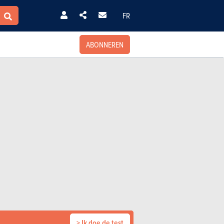
FR
ABONNEREN
> Ik doe de test