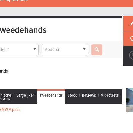
Tweedehands
rken*
Modellen
ands
hnische
Vergelijken
Tweedehands
Stock
Reviews
Videotests
gevens
BMW Alpina