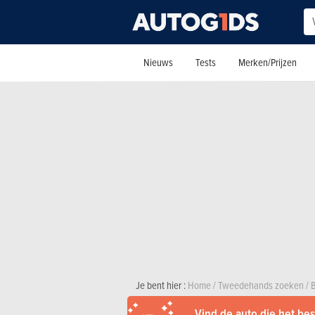
Nieuws
Tests
Merken/Prijzen
Je bent hier :
Home
/
Tweedehands zoeken
/
Vind de auto die het best