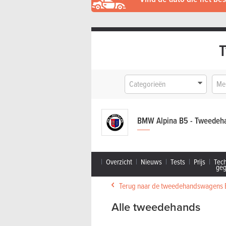
Categorieën
Me
BMW Alpina B5 - Tweedeh
Overzicht
Nieuws
Tests
Prijs
Tec
ge
Terug naar de tweedehandswagens 
Alle tweedehands