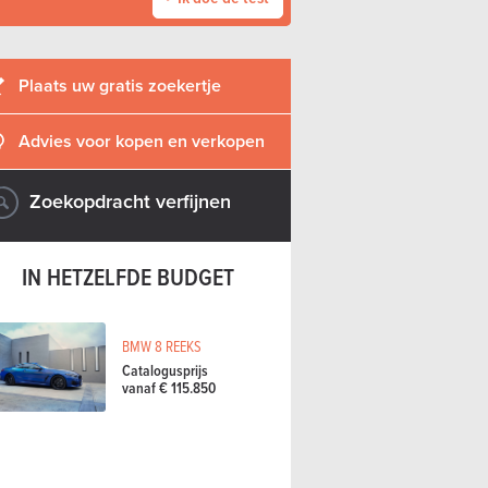
Plaats uw gratis zoekertje
Advies voor kopen en verkopen
Zoekopdracht verfijnen
IN HETZELFDE BUDGET
BMW 8 REEKS
Catalogusprijs
vanaf € 115.850