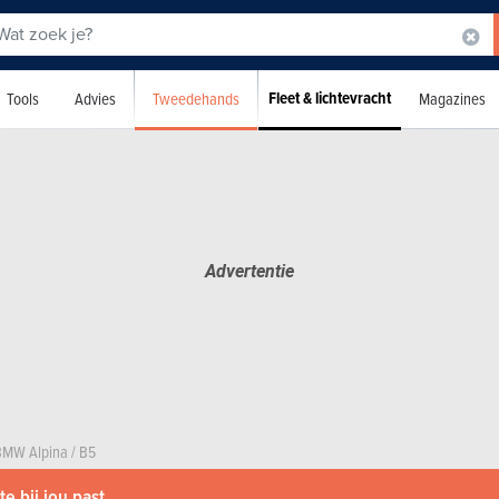
Fleet & lichtevracht
Tweedehands
Tools
Advies
Magazines
BMW Alpina
/
B5
e bij jou past