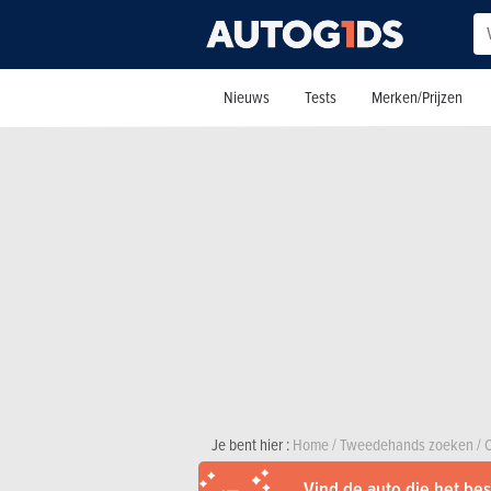
Nieuws
Tests
Merken/Prijzen
Je bent hier :
Home
/
Tweedehands zoeken
/
C
Vind de auto die het best