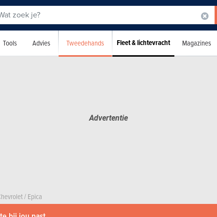
Fleet & lichtevracht
Tweedehands
Tools
Advies
Magazines
hevrolet
/
Epica
e bij jou past