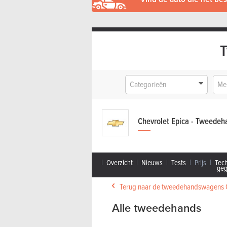
Categorieën
Me
Chevrolet Epica - Tweedeh
Overzicht
Nieuws
Tests
Prijs
Tec
ge
Terug naar de tweedehandswagens 
Alle tweedehands