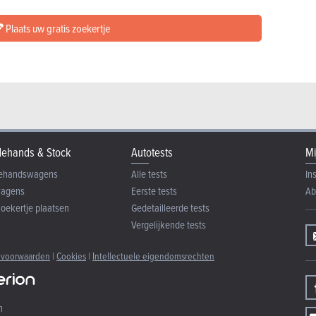
Plaats uw gratis zoekertje
ehands & Stock
Autotests
Mi
ehandswagens
Alle tests
In
wagens
Eerste tests
Ab
zoekertje plaatsen
Gedetailleerde tests
Vergelijkende tests
 voorwaarden
|
Cookies
|
Intellectuele eigendomsrechten
n