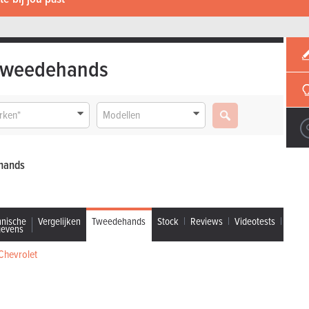
Tweedehands
rken*
Modellen
ehands
hnische
Vergelijken
Tweedehands
Stock
Reviews
Videotests
gevens
Chevrolet