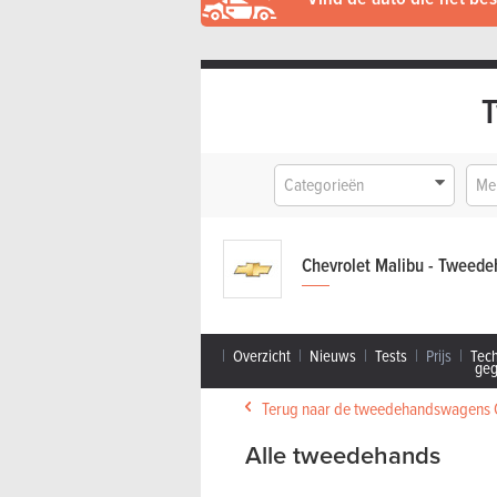
Categorieën
Me
Chevrolet Malibu - Tweed
Overzicht
Nieuws
Tests
Prijs
Tec
ge
Terug naar de tweedehandswagens 
Alle tweedehands