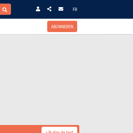
FR
ABONNEREN
> Ik doe de test