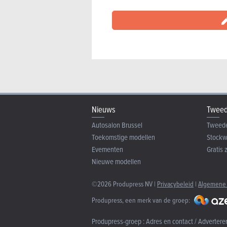
Nieuws
Tweed
Autosalon Brussel
Tweed
Toekomstige modellen
Stock
Evementen
Gratis 
Nieuwe modellen
©2026 Produpress NV |
Privacybeleid
|
Algemene
Produpress, een merk van de groep:
Produpress-groep :
Adres en contact / Advertere