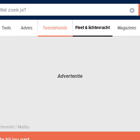
Fleet & lichtevracht
Tweedehands
Tools
Advies
Magazines
hevrolet
/
Malibu
e bij jou past