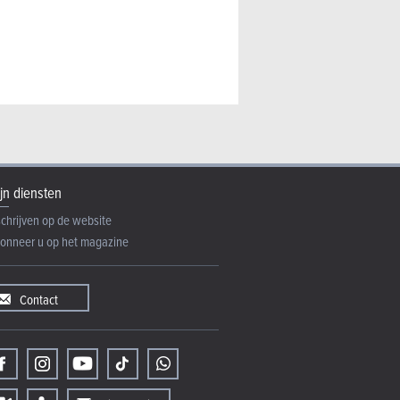
jn diensten
schrijven op de website
onneer u op het magazine
Contact