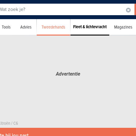
Fleet & lichtevracht
Tweedehands
Tools
Advies
Magazines
itroën
/
C6
e bij jou past