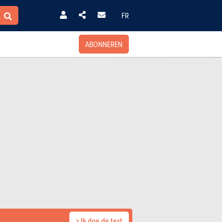
FR
ABONNEREN
> Ik doe de test