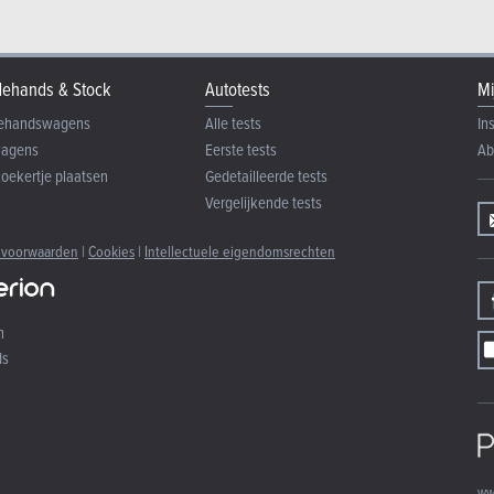
ehands & Stock
Autotests
Mi
ehandswagens
Alle tests
In
wagens
Eerste tests
Ab
zoekertje plaatsen
Gedetailleerde tests
Vergelijkende tests
 voorwaarden
|
Cookies
|
Intellectuele eigendomsrechten
n
ds
ww