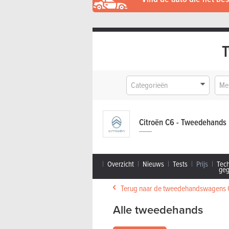
Categorieën
Me
Citroën C6 - Tweedehands
Overzicht
Nieuws
Tests
Prijs
Tec
ge
Terug naar de tweedehandswagens 
Alle tweedehands