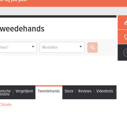
Tweedehands
rken*
Modellen
hnische
Vergelijken
Tweedehands
Stock
Reviews
Videotests
gevens
Citroën