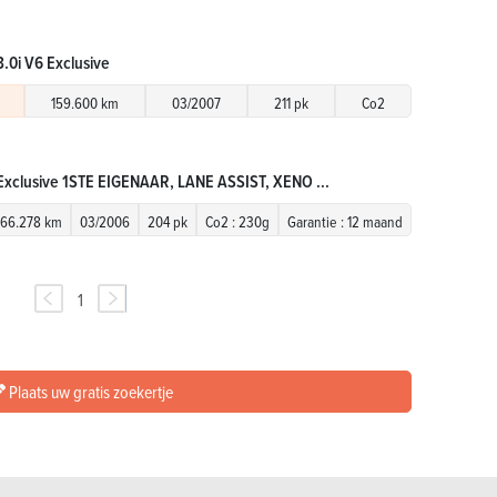
3.0i V6 Exclusive
159.600 km
03/2007
211 pk
Co2
Exclusive 1STE EIGENAAR, LANE ASSIST, XENO ...
166.278 km
03/2006
204 pk
Co2 : 230g
Garantie : 12 maand
1
Plaats uw gratis zoekertje