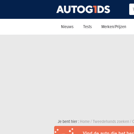
Nieuws
Tests
Merken/Prijzen
Je bent hier :
Home
/
Tweedehands zoeken
/
C
Vind de auto die het best